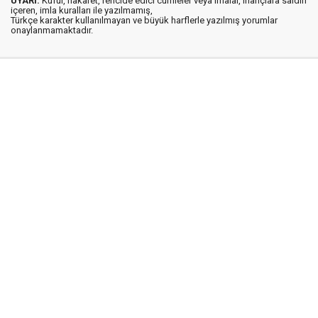
UYARI:
Küfür, hakaret, rencide edici cümleler veya imalar, inançlara saldırı
içeren, imla kuralları ile yazılmamış,
Türkçe karakter kullanılmayan ve büyük harflerle yazılmış yorumlar
onaylanmamaktadır.