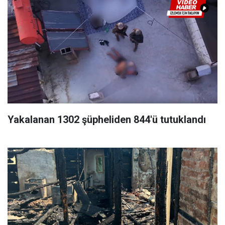
Yakalanan 1302 şüpheliden 844'ü tutuklandı