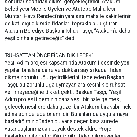
Konutlarında fidan dikimi gerçekleştirildi. Atakum
Belediyesi Meclis Üyeleri ve Atatepe Mahallesi
Muhtarı Hava Rendeci’nin yanı sıra mahalle sakinlerinin
de katıldığı dikimde fidanları toprakla buluşturan
Atakum Belediye Başkanı İshak Taşçı, “Atakum’u daha
yeşil bir hale getireceğiz” dedi.
‘RUHSATTAN ÖNCE FİDAN DİKİLECEK’
Yeşil Adım projesi kapsamında Atakum İlçesinde yeni
yapılan binalara daire ve dükkan sayısı kadar fidan
dikme zorunluluğu getirdiklerini ifade eden Başkan
Taşçı, bu zorunluluğa uymayanlara kesinlikle ruhsat
verilmeyeceğine dikkat çekti. Başkan Taşçı, “Yeşil
Adım projesi ilçemizin daha yeşil bir hale gelmesi,
gelecek nesillere daha güzel bir Atakum bırakabilmek
adına son derece önemlidir. Bu anlamda uygulamaya
başladığımız günden bu yana geçen kısa sürede
vatandaşlarımızdan büyük destek aldık. Proje
başlarken dile getirdiğimiz gibi, fidan dikmeyenler