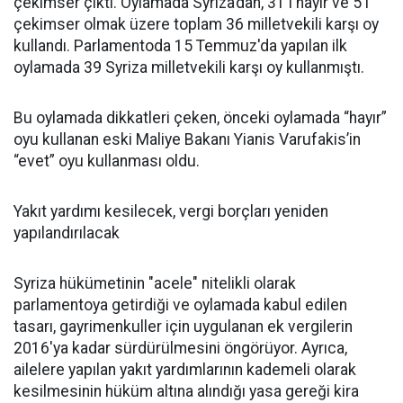
çekimser çıktı. Oylamada Syriza’dan, 31'i hayır ve 5'i
çekimser olmak üzere toplam 36 milletvekili karşı oy
kullandı. Parlamentoda 15 Temmuz'da yapılan ilk
oylamada 39 Syriza milletvekili karşı oy kullanmıştı.
Bu oylamada dikkatleri çeken, önceki oylamada “hayır”
oyu kullanan eski Maliye Bakanı Yianis Varufakis’in
“evet” oyu kullanması oldu.
Yakıt yardımı kesilecek, vergi borçları yeniden
yapılandırılacak
Syriza hükümetinin "acele" nitelikli olarak
parlamentoya getirdiği ve oylamada kabul edilen
tasarı, gayrimenkuller için uygulanan ek vergilerin
2016'ya kadar sürdürülmesini öngörüyor. Ayrıca,
ailelere yapılan yakıt yardımlarının kademeli olarak
kesilmesinin hüküm altına alındığı yasa gereği kira