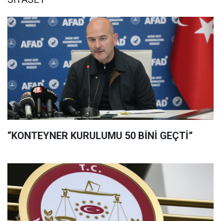
“KONTEYNER KURULUMU 50 BİNİ GEÇTİ”