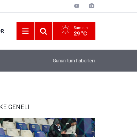
Samsun
OR
29 °C
13:00
Yol çalışmaları devam ediyor
Günün tüm
haberleri
KE GENELİ