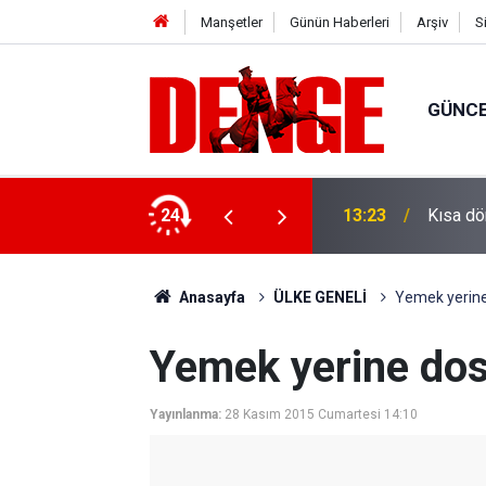
Manşetler
Günün Haberleri
Arşiv
S
GÜNC
: 1 gözaltı
24
13:23
Kısa dö
Anasayfa
ÜLKE GENELİ
Yemek yerine
Yemek yerine dos
Yayınlanma:
28 Kasım 2015 Cumartesi 14:10