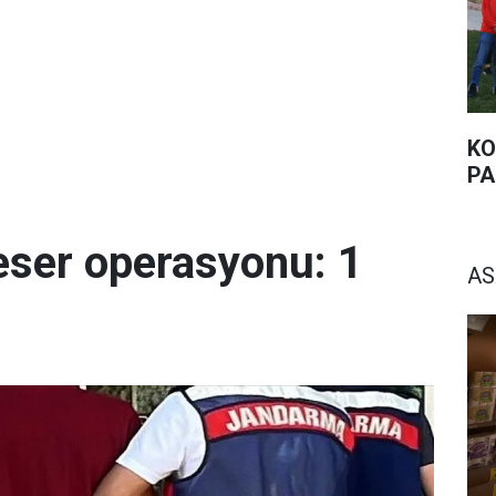
KO
PA
eser operasyonu: 1
AS