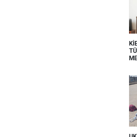
Kİ
TÜ
ME
ÜL
UK