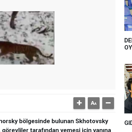
DE
OY
morsky bölgesinde bulunan Skhotovsky
GI
, görevliler tarafından yemesi için yanına