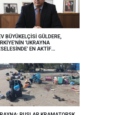
EV BÜYÜKELÇİSİ GÜLDERE,
RKİYE'NİN 'UKRAYNA
SELESİNDE' EN AKTİF
KELERDEN OLDUĞUNU SÖYLEDİ
RAYNA: RUSLAR KRAMATORSK