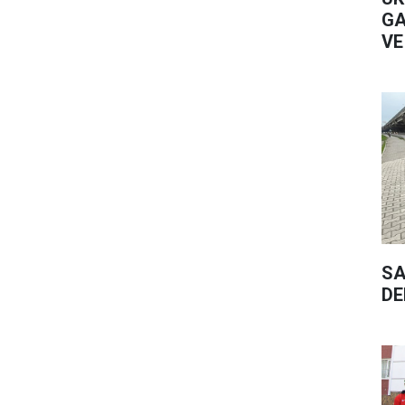
GA
VE
SA
DE