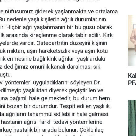
lke nüfusumuz giderek yaşlanmakta ve ortalama
 nedenle yaşlı kişilerin ağrılı durumlarının
r. Hiçbir ağrı yaşlanmanın bir bulgusu olarak
lk arasında kireçlenme olarak tabir edilir. Kırk
yelerde vardır. Osteoartritin düzeyini kişinin
ük miktarı, aşırı hareketsizlik veya aşırı kötü
k erimesine bağlı kırık ağrıları yaşlılardaki
 dediğimiz omurilik kanalı daralması sık
uştu.
Ka
vi yöntemleri uyguladıklarını söyleyen Dr.
PF
dilmeyip yaşlılıktan diyerek geçiştirilen ve
arına bağımlı hale gelmektedir, bu durum hem
sini bozan bir durumdur. Tespit edilen yaşlılık
a ağrıların tahammül edilebilir hale gelmesi
r hastanın ağrısı farklı tedavi yöntemlerine
rkaç hastalık bir arada bulunur. Çoklu ilaç