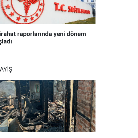
tirahat raporlarında yeni dönem
şladı
AYİŞ