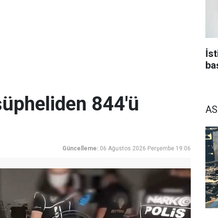
İs
ba
üpheliden 844'ü
AS
Güncelleme:
06 Ağustos 2026 Perşembe 19:06