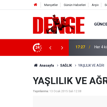
Manşetler
Günün Haberleri
Arşiv
S
GÜNC
lığı kullanıyor
24
17:23
Thorste
Anasayfa
SAĞLIK
YAŞLILIK VE AĞRI
YAŞLILIK VE AĞR
Yayınlanma:
13 Ocak 2015 Salı 12:08