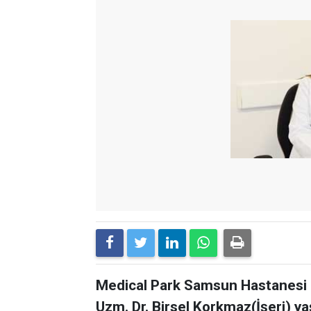
Medical Park Samsun Hastanesi F
Uzm. Dr. Birsel Korkmaz(İşeri) yaşl