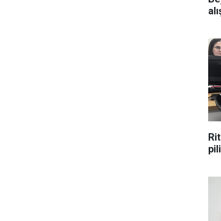
alı
Ri
pi