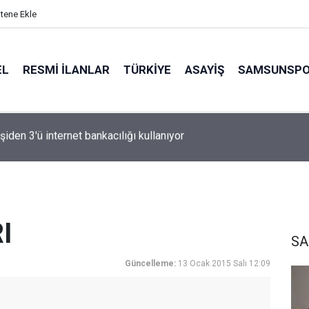
itene Ekle
EL
RESMI İLANLAR
TÜRKİYE
ASAYİŞ
SAMSUNSP
n Fink yeni sezon rotasını çizdi
I
SA
Güncelleme:
13 Ocak 2015 Salı 12:09