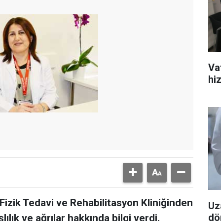
Va
hiz
izik Tedavi ve Rehabilitasyon Kliniğinden
Uz
dö
ılık ve ağrılar hakkında bilgi verdi.