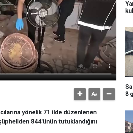
Ya
ku
Sa
8 
ıcılarına yönelik 71 ilde düzenlenen
üpheliden 844'ünün tutuklandığını