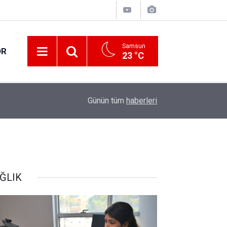
Samsun
OR
23 °C
17:21
Vatandaşlar evlerinden danışmanlık hizmeti alab
Günün tüm
haberleri
ĞLIK