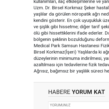
kullanımları, ilaç etkileşimlerine ve yan
Uzm. Dr. Birsel Korkmaz Şeker hastalı
yaşlılar da görülen nöropatik ağrı ne
kendini gösterir. En çok uyuşukluk üz
ve şişlik gibi hissetme; diğer tarif şek
ölü gibi hissettiklerini ifade ederler
bölgenin şeklinin bozulduğunu deform
Medical Park Samsun Hastanesi Fizik 
Birsel Korkmaz(İşeri) Yaşlılarda ki ağ
düzeylerinin minimuma indirilmesi, yaşa
azaltılması için tedavilerine fizik teda
Ağrısız, bağımsız bir yaşlılık süreci he
HABERE
YORUM KAT