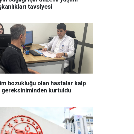
şkanlıkları tavsiyesi
tim bozukluğu olan hastalar kalp
li gereksiniminden kurtuldu