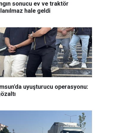
ngın sonucu ev ve traktör
llanılmaz hale geldi
msun'da uyuşturucu operasyonu:
gözaltı