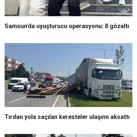
Samsun'da uyuşturucu operasyonu: 8 gözaltı
Tırdan yola saçılan keresteler ulaşımı aksattı