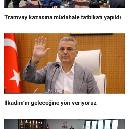
Tramvay kazasına müdahale tatbikatı yapıldı
İlkadım’ın geleceğine yön veriyoruz