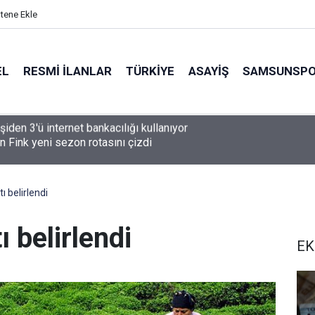
itene Ekle
EL
RESMI İLANLAR
TÜRKİYE
ASAYİŞ
SAMSUNSP
n Fink yeni sezon rotasını çizdi
ı belirlendi
ı belirlendi
EK