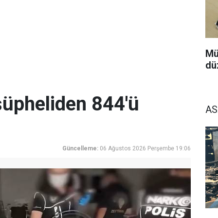
Mü
dü
üpheliden 844'ü
AS
Güncelleme:
06 Ağustos 2026 Perşembe 19:06