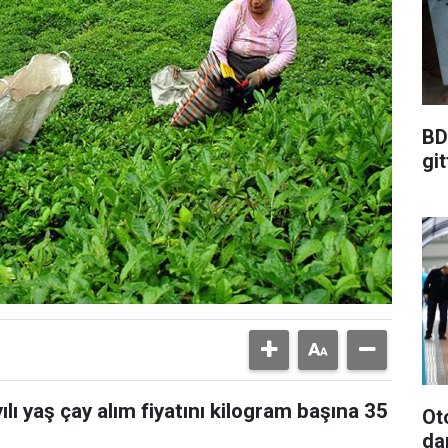
BD
git
lı yaş çay alım fiyatını kilogram başına 35
Ot
da