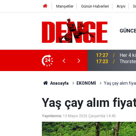
Manşetler
Günün Haberleri
Arşiv
S
GÜNC
lığı kullanıyor
24
17:23
Thorste
Anasayfa
EKONOMİ
Yaş çay alım fiyat
Yaş çay alım fiyat
Yayınlanma:
13 Mayıs 2026 Çarşamba 14:40