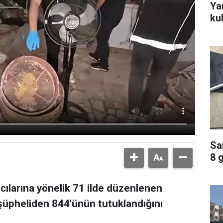
Ya
ku
Sa
8 
ıcılarına yönelik 71 ilde düzenlenen
üpheliden 844'ünün tutuklandığını