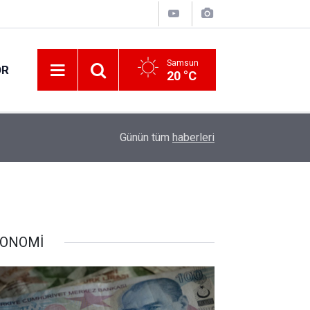
Samsun
OR
20 °C
17:21
Vatandaşlar evlerinden danışmanlık hizmeti alab
Günün tüm
haberleri
ONOMİ