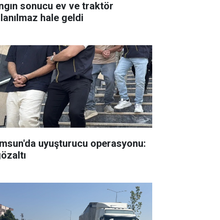
ngın sonucu ev ve traktör
llanılmaz hale geldi
msun'da uyuşturucu operasyonu:
gözaltı