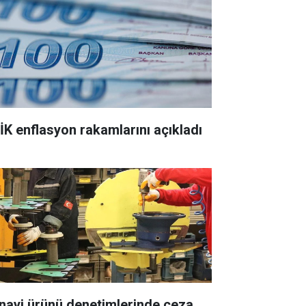
İK enflasyon rakamlarını açıkladı
nayi ürünü denetimlerinde ceza