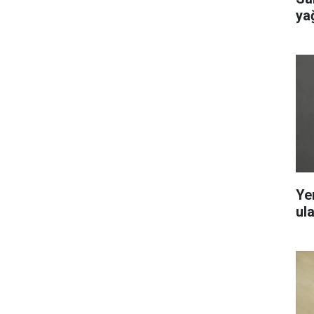
ya
Ye
ul