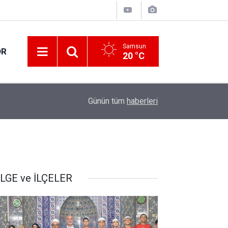
Samsun
OR
20 °C
17:21
Vatandaşlar evlerinden danışmanlık hizmeti alab
Günün tüm
haberleri
LGE ve İLÇELER