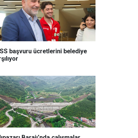
SS başvuru ücretlerini belediye
şılıyor
lıpazarı Barajı’nda çalışmalar