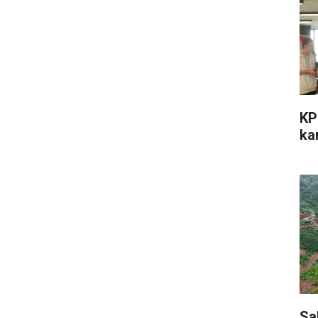
KP
kar
Sa