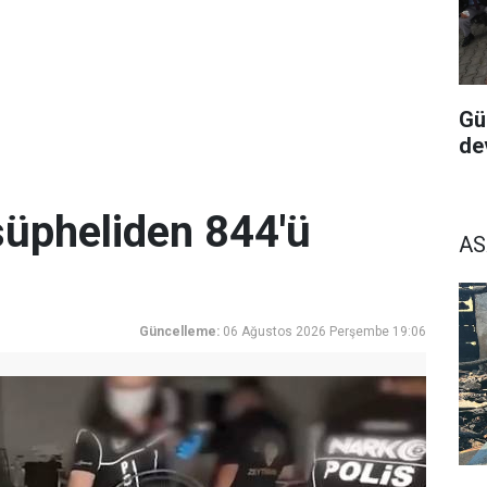
Gü
de
üpheliden 844'ü
AS
Güncelleme:
06 Ağustos 2026 Perşembe 19:06