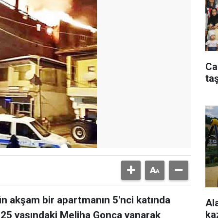
Ca
taş
n akşam bir apartmanın 5'nci katında
Al
ka
i 25 yaşındaki Meliha Gonca yanarak