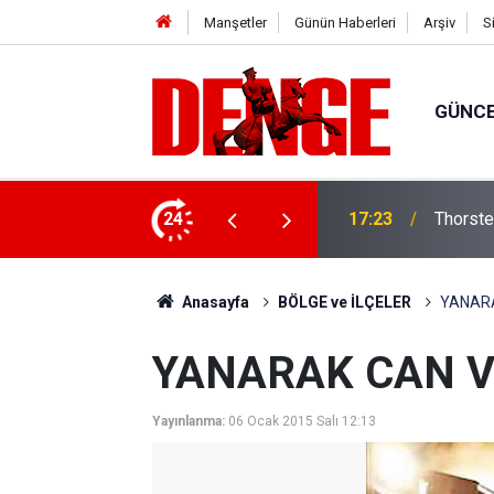
Manşetler
Günün Haberleri
Arşiv
S
GÜNC
lığı kullanıyor
24
17:23
Thorste
Anasayfa
BÖLGE ve İLÇELER
YANARA
YANARAK CAN V
Yayınlanma:
06 Ocak 2015 Salı 12:13