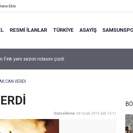
itene Ekle
EL
RESMI İLANLAR
TÜRKİYE
ASAYİŞ
SAMSUNSP
n Fink yeni sezon rotasını çizdi
K CAN VERDİ
ERDİ
BÖ
Güncelleme:
06 Ocak 2015 Salı 13:11