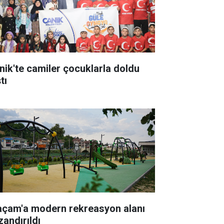
nik'te camiler çocuklarla doldu
tı
açam'a modern rekreasyon alanı
zandırıldı