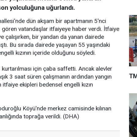
 son yolculuğuna uğurlandı.
allesi'nde dün akşam bir apartmanın 5'nci
i gören vatandaşlar itfaiyeye haber verdi. İtfaiye
ye çalışırken, bir yandan da yanan dairede
ştı. Bu sırada dairede yaşayan 55 yaşındaki
elli kızının içeride olduğunu söyledi.
kurtarılması için çaba saffetti. Ancak alevler
TM
klaşık 3 saat süren çalışmanın ardından yangın
tfaiye ekipleri bedensel engelli kızın
oduroğlu Köyü'nde merkez camisinde kılınan
nlığında toprağa verildi. (DHA)