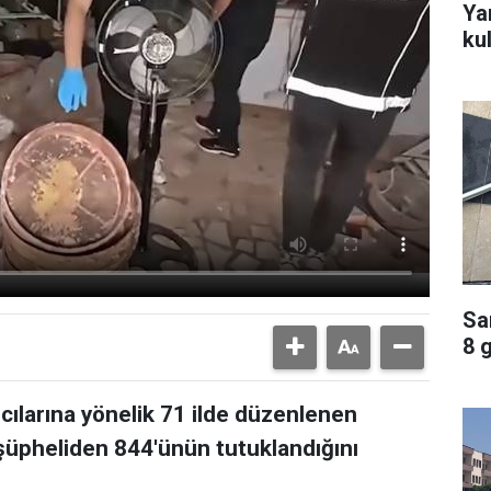
Ya
ku
Sa
8 
ıcılarına yönelik 71 ilde düzenlenen
üpheliden 844'ünün tutuklandığını