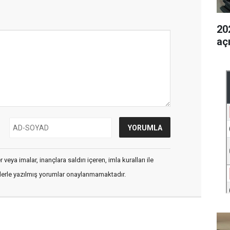
202
aç
veya imalar, inançlara saldırı içeren, imla kuralları ile
flerle yazılmış yorumlar onaylanmamaktadır.