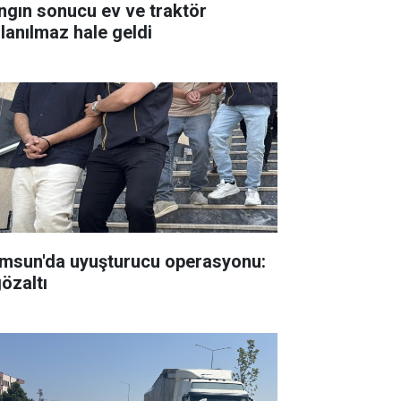
ngın sonucu ev ve traktör
llanılmaz hale geldi
msun'da uyuşturucu operasyonu:
gözaltı