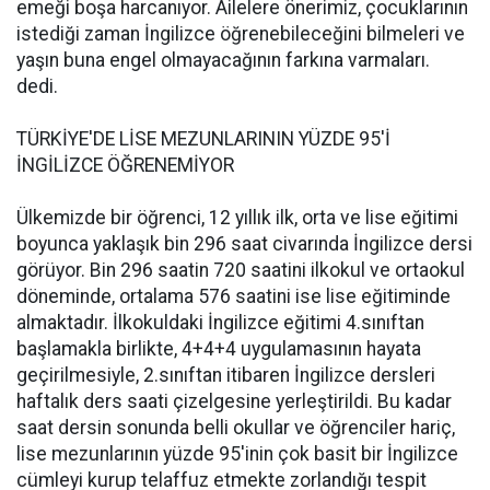
emeği boşa harcanıyor. Ailelere önerimiz, çocuklarının
istediği zaman İngilizce öğrenebileceğini bilmeleri ve
yaşın buna engel olmayacağının farkına varmaları.
dedi.
TÜRKİYE'DE LİSE MEZUNLARININ YÜZDE 95'İ
İNGİLİZCE ÖĞRENEMİYOR
Ülkemizde bir öğrenci, 12 yıllık ilk, orta ve lise eğitimi
boyunca yaklaşık bin 296 saat civarında İngilizce dersi
görüyor. Bin 296 saatin 720 saatini ilkokul ve ortaokul
döneminde, ortalama 576 saatini ise lise eğitiminde
almaktadır. İlkokuldaki İngilizce eğitimi 4.sınıftan
başlamakla birlikte, 4+4+4 uygulamasının hayata
geçirilmesiyle, 2.sınıftan itibaren İngilizce dersleri
haftalık ders saati çizelgesine yerleştirildi. Bu kadar
saat dersin sonunda belli okullar ve öğrenciler hariç,
lise mezunlarının yüzde 95'inin çok basit bir İngilizce
cümleyi kurup telaffuz etmekte zorlandığı tespit