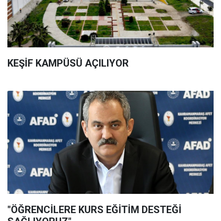
KEŞİF KAMPÜSÜ AÇILIYOR
"ÖĞRENCİLERE KURS EĞİTİM DESTEĞİ