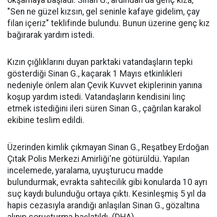
okşamaya başladı. Sinan G., ardından da genç kıza,
"Sen ne güzel kızsın, gel seninle kafaye gidelim, çay
filan içeriz" teklifinde bulundu. Bunun üzerine genç kız
bağırarak yardım istedi.
Kızın çığlıklarını duyan parktaki vatandaşların tepki
gösterdiği Sinan G., kaçarak 1 Mayıs etkinlikleri
nedeniyle önlem alan Çevik Kuvvet ekiplerinin yanına
koşup yardım istedi. Vatandaşların kendisini linç
etmek istediğini ileri süren Sinan G., çağrılan karakol
ekibine teslim edildi.
Üzerinden kimlik çıkmayan Sinan G., Reşatbey Erdoğan
Çıtak Polis Merkezi Amirliği'ne götürüldü. Yapılan
incelemede, yaralama, uyuşturucu madde
bulundurmak, evrakta sahtecilik gibi konularda 10 ayrı
suç kaydı bulunduğu ortaya çıktı. Kesinleşmiş 5 yıl da
hapis cezasıyla arandığı anlaşılan Sinan G., gözaltına