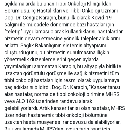
açıklamalarda bulunan Tıbbi Onkoloji Kliniği İdari
Sorumlusu, İç Hastalıkları ve Tıbbi Onkoloji Uzmanı
Doç. Dr. Cengiz Karaçin, bunu ilk olarak Kovid-19
salgını ile mücadele döneminde bazı hastalar için
"teletıp" uygulaması olarak kullandıklarını, hastalardan
hizmetin devam etmesine yönelik talepler aldıklarını
anlattı. Sağlık Bakanlığının sistemin altyapısını
oluşturduğunu, bu hizmetin sunulmasına ilişkin
yönetmelik düzenlemelerini geçen aylarda
yayımladığını anımsatan Karaçin, bu altyapıyla birlikte
uzaktan görüntülü görüşme ile sağlık hizmetini tüm
tıbbi onkoloji hastaları için resmi olarak uygulamaya
başladıklarını bildirdi. Doç. Dr. Karaçin, "Kanser tanısı
alan hastalar, normalde tıbbi onkoloji birimine MHRS
veya ALO 182 üzerinden randevu alarak
gelebiliyorlardı. Artık kanser tanısı olan hastalar, MHRS
üzerinden hastanemiz tıbbi onkoloji bölümüne
uzaktan hasta muayenesi randevusu da alabiliyorlar.
Bu uygulamada MHRS'den uygun tarih, saat için