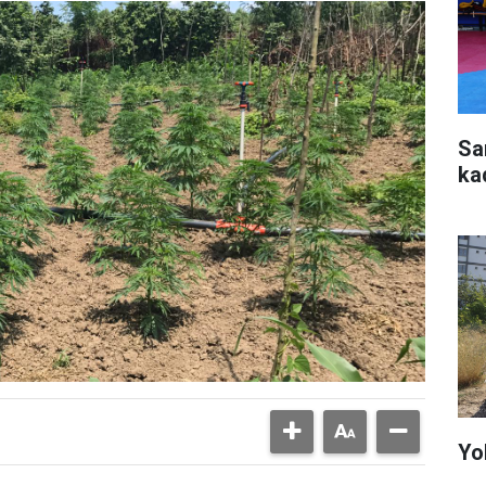
Sa
ka
Yo