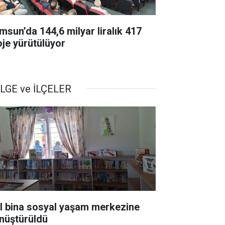
msun’da 144,6 milyar liralık 417
oje yürütülüyor
LGE ve İLÇELER
ıl bina sosyal yaşam merkezine
nüştürüldü