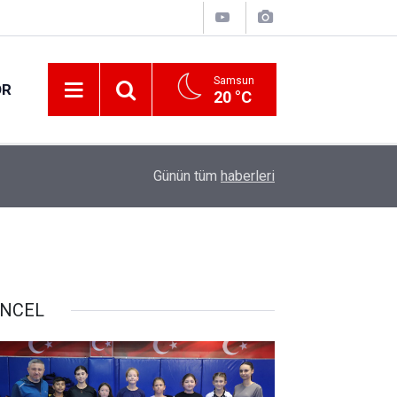
Samsun
OR
20 °C
17:00
30 ilde DEAŞ terör örgütüne yönelik operasyon!
Günün tüm
haberleri
NCEL