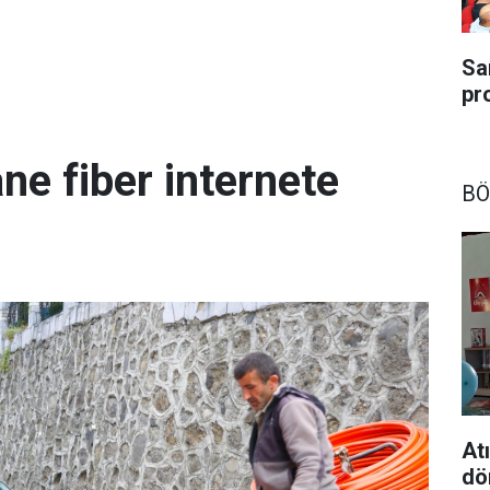
Sa
pr
ne fiber internete
BÖ
At
dö