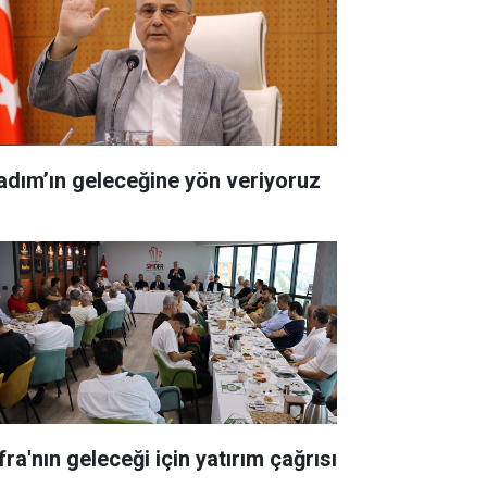
kadım’ın geleceğine yön veriyoruz
ra'nın geleceği için yatırım çağrısı