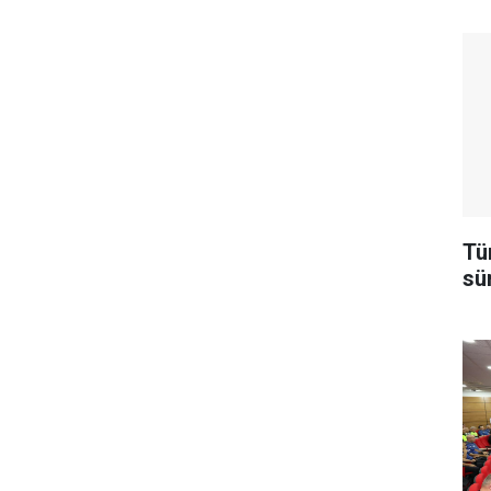
Tü
sü