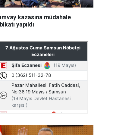
amvay kazasına müdahale
bikatı yapıldı