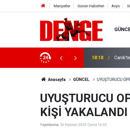
Manşetler
Günün Haberleri
Arşiv
S
GÜNC
ylül’e kadar devam edecek
24
18:18
Canik't
Anasayfa
GÜNCEL
UYUŞTURUCU OPE
UYUŞTURUCU O
KİŞİ YAKALANDI
Yayınlanma:
26 Haziran 2020 Cuma 16:22