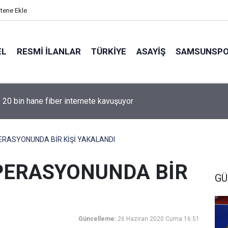
itene Ekle
EL
RESMI İLANLAR
TÜRKİYE
ASAYİŞ
SAMSUNSP
e 20 bin hane fiber internete kavuşuyor
RASYONUNDA BİR KİŞİ YAKALANDI
PERASYONUNDA BİR
GÜ
Güncelleme:
26 Haziran 2020 Cuma 16:51