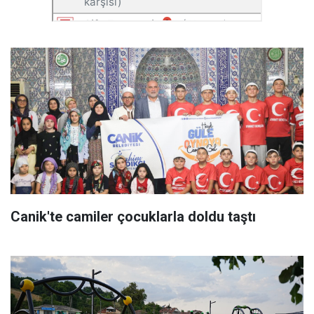
Canik'te camiler çocuklarla doldu taştı