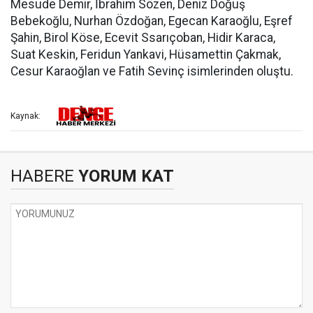
Mesude Demir, İbrahim Sözen, Deniz Doğuş
Bebekoğlu, Nurhan Özdoğan, Egecan Karaoğlu, Eşref
Şahin, Birol Köse, Ecevit Ssarıçoban, Hidir Karaca,
Suat Keskin, Feridun Yankavi, Hüsamettin Çakmak,
Cesur Karaoğlan ve Fatih Sevinç isimlerinden oluştu.
Kaynak:
HABERE
YORUM KAT