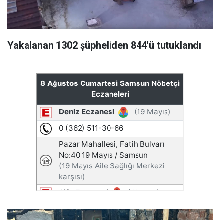
Yakalanan 1302 şüpheliden 844'ü tutuklandı