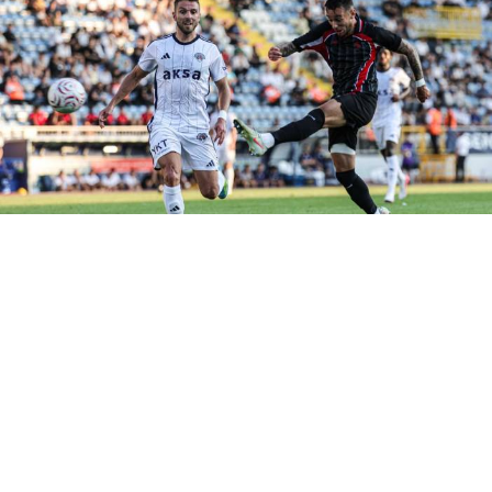
Samsunspor, Trendyol Süper Lig Adnan Süvari
Sezonu hazırlıkları kapsamında Kasımpaşa ile
oynadığı çift hazırlık maçının ikinci karşılaşmasında
rakibine 3-0 mağlup oldu.
Samsunspor, yeni sezon hazırlıkları kapsamında
Kasımpaşa ile oynadığı ikinci hazırlık maçında Recep