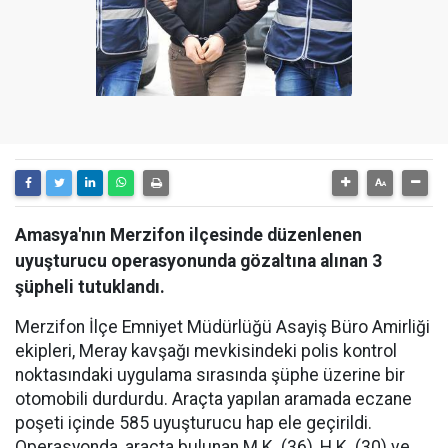
Amasya'nın Merzifon ilçesinde düzenlenen
uyuşturucu operasyonunda gözaltına alınan 3
şüpheli tutuklandı.
Merzifon İlçe Emniyet Müdürlüğü Asayiş Büro Amirliği
ekipleri, Meray kavşağı mevkisindeki polis kontrol
noktasındaki uygulama sırasında şüphe üzerine bir
otomobili durdurdu. Araçta yapılan aramada eczane
poşeti içinde 585 uyuşturucu hap ele geçirildi.
Operasyonda, araçta bulunan M.K. (36), H.K. (30) ve