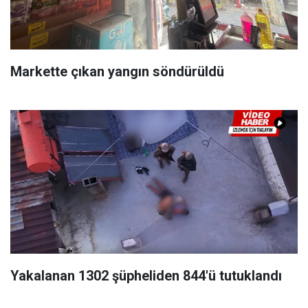
Markette çıkan yangın söndürüldü
Yakalanan 1302 şüpheliden 844'ü tutuklandı