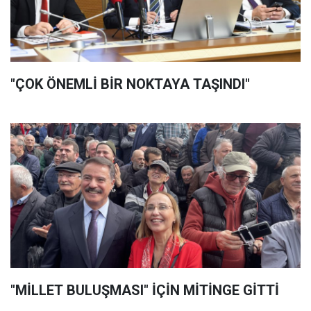
"ÇOK ÖNEMLİ BİR NOKTAYA TAŞINDI"
"MİLLET BULUŞMASI" İÇİN MİTİNGE GİTTİ