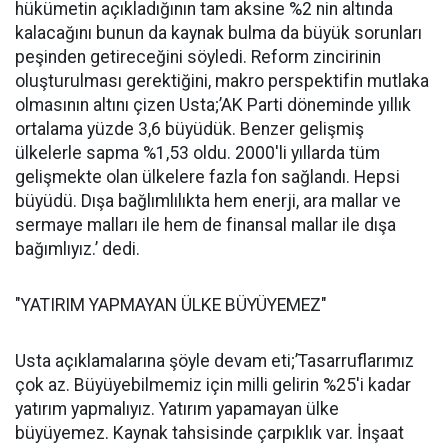
hükümetin açıkladığının tam aksine %2 nin altında
kalacağını bunun da kaynak bulma da büyük sorunları
peşinden getireceğini söyledi. Reform zincirinin
oluşturulması gerektiğini, makro perspektifin mutlaka
olmasının altını çizen Usta;’AK Parti döneminde yıllık
ortalama yüzde 3,6 büyüdük. Benzer gelişmiş
ülkelerle sapma %1,53 oldu. 2000'li yıllarda tüm
gelişmekte olan ülkelere fazla fon sağlandı. Hepsi
büyüdü. Dışa bağlımlılıkta hem enerji, ara mallar ve
sermaye malları ile hem de finansal mallar ile dışa
bağımlıyız.’ dedi.
"YATIRIM YAPMAYAN ÜLKE BÜYÜYEMEZ"
Usta açıklamalarına şöyle devam eti;’Tasarruflarımız
çok az. Büyüyebilmemiz için milli gelirin %25'i kadar
yatırım yapmalıyız. Yatırım yapamayan ülke
büyüyemez. Kaynak tahsisinde çarpıklık var. İnşaat