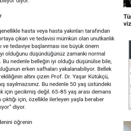
iliyor diyor.
r
Tü
vi
enellikle hasta veya hasta yakınları tarafından
ortaya çıkan ve tedavisi mümkün olan unutkanlık
ı ve tedaviye başlanması ise büyük önem
in iyi olduğunu düşündüğünüz zamanki normal
. Bu nedenle belleğin iyi olduğu düşünülse bile,
kluğunun erken safhaları yakalanabiliyor. Bellek
liliğinin altını çizen Prof. Dr. Yaşar Kütükçü,
mış sayılmazsınız. Bu nedenle 50 yaş üstündeki
ak için gecikmiş değil. 65-85 yaş arası demans
 çıktığı için, özellikle ilerleyen yaşla beraber
ıyor" diyor.
denini öğrenin