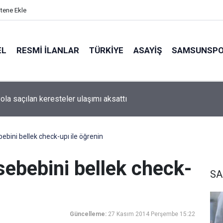
itene Ekle
EL
RESMI İLANLAR
TÜRKİYE
ASAYİŞ
SAMSUNSP
ola saçılan keresteler ulaşımı aksattı
ebini bellek check-upı ile öğrenin
sebebini bellek check-
SA
Güncelleme:
27 Kasım 2014 Perşembe 15:22