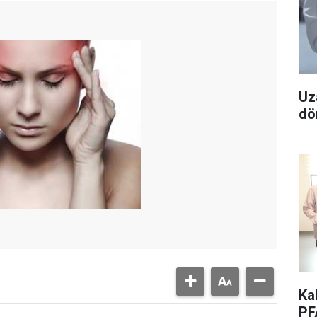
Uz
dö
Ka
PF