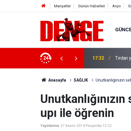
Manşetler
Günün Haberleri
Arşiv
S
GÜNC
u: 8 gözaltı
24
17:32
Tırdan y
Anasayfa
SAĞLIK
Unutkanlığınızın seb
Unutkanlığınızın 
upı ile öğrenin
Yayınlanma:
27 Kasım 2014 Perşembe 15:22