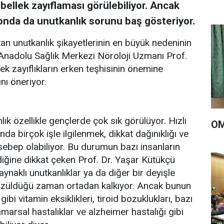
bellek zayıflaması görülebiliyor. Ancak
da da unutkanlık sorunu baş gösteriyor.
n unutkanlık şikayetlerinin en büyük nedeninin
. Anadolu Sağlık Merkezi Nöroloji Uzmanı Prof.
ek zayıflıkların erken teşhisinin önemine
nı öneriyor.
k özellikle gençlerde çok sık görülüyor. Hızlı
OM
da birçok işle ilgilenmek, dikkat dağınıklığı ve
ebep olabiliyor. Bu durumun bazı insanların
iğine dikkat çeken Prof. Dr. Yaşar Kütükçü
aynaklı unutkanlıklar ya da diğer bir deyişle
 çözüldüğü zaman ortadan kalkıyor. Ancak bunun
gibi vitamin eksiklikleri, tiroid bozuklukları, bazı
damarsal hastalıklar ve alzheimer hastalığı gibi