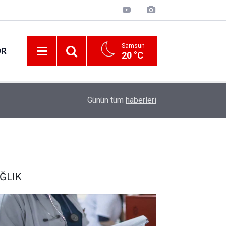
Samsun
OR
20 °C
17:00
Samsun'da fındık hasat ve ihraç tarihleri belirlen
Günün tüm
haberleri
ĞLIK