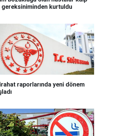
li gereksiniminden kurtuldu
tirahat raporlarında yeni dönem
şladı