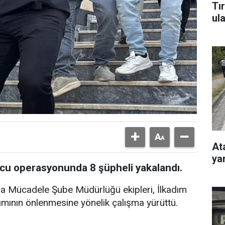
Tı
ul
At
ya
u operasyonunda 8 şüpheli yakalandı.
la Mücadele Şube Müdürlüğü ekipleri, İlkadım
nımının önlenmesine yönelik çalışma yürüttü.