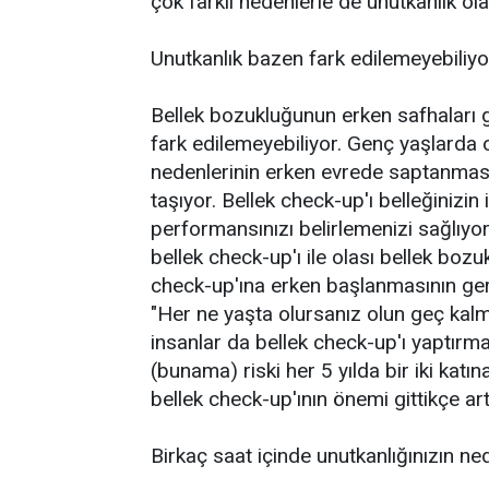
çok farklı nedenlerle de unutkanlık olab
Unutkanlık bazen fark edilemeyebiliyo
Bellek bozukluğunun erken safhaları g
fark edilemeyebiliyor. Genç yaşlarda 
nedenlerinin erken evrede saptanmas
taşıyor. Bellek check-up'ı belleğiniz
performansınızı belirlemenizi sağlıyor
bellek check-up'ı ile olası bellek bozu
check-up'ına erken başlanmasının gerek
"Her ne yaşta olursanız olun geç kal
insanlar da bellek check-up'ı yaptırm
(bunama) riski her 5 yılda bir iki katına
bellek check-up'ının önemi gittikçe art
Birkaç saat içinde unutkanlığınızın ne