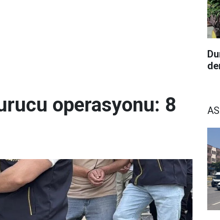
Du
de
urucu operasyonu: 8
AS