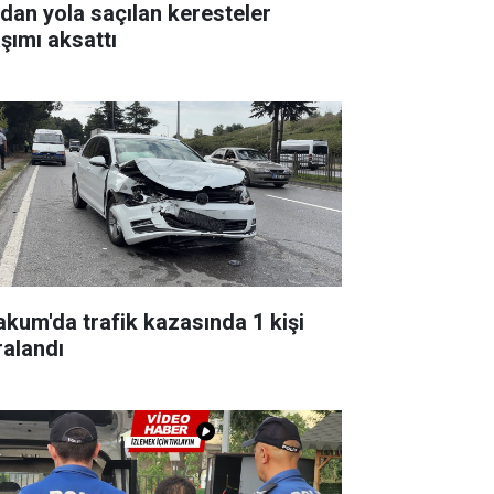
rdan yola saçılan keresteler
aşımı aksattı
akum'da trafik kazasında 1 kişi
ralandı