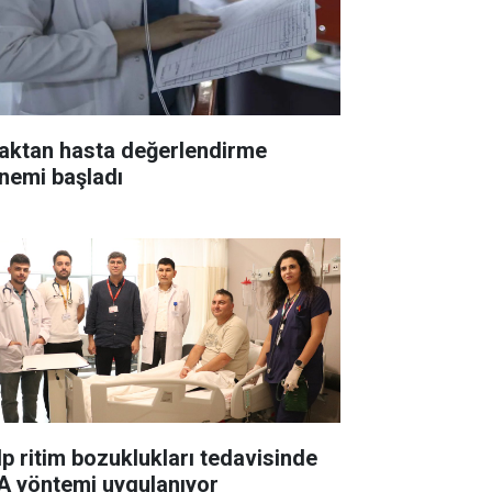
aktan hasta değerlendirme
nemi başladı
lp ritim bozuklukları tedavisinde
A yöntemi uygulanıyor