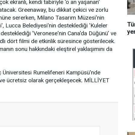
k ekranlı, kendi tabiriyle 'o an yaşanan'
tacak. Greenaway, bu dikkat çekici ve zorlu
önüne sererken, Milano Tasarım Müzesi'nin
Tü
', Lucca Belediyesi'nin desteklediği 'Kuleler 
ye
n desteklediği 'Veronese'nin Cana'da Düğünü' ve
 dört filmi de etkinlik süresince gösterilecek.
manın sonu hakkındaki eleştirel yaklaşımını da
 Üniversitesi Rumelifeneri Kampüsü'nde
k ve ücretsiz olarak gerçekleşecek. MİLLİYET