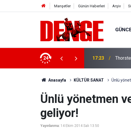
Manşetler
Günün Haberleri
Arşiv
S
GÜNC
ı çizdi
24
17:21
Vatanda
Anasayfa
KÜLTÜR SANAT
Ünlü yönet
Ünlü yönetmen ve
geliyor!
Yayınlanma:
14 Ekim 2014 Salı 13:50