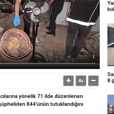
Ya
ku
Sa
8 
ıcılarına yönelik 71 ilde düzenlenen
üpheliden 844'ünün tutuklandığını