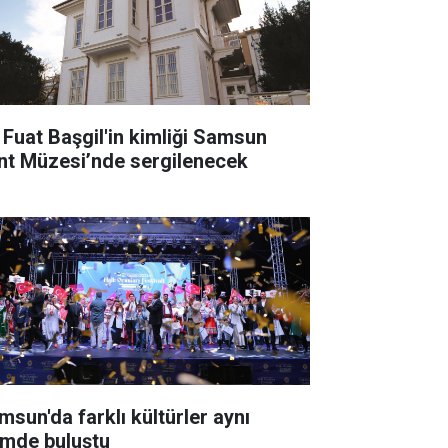
i Fuat Başgil'in kimliği Samsun
nt Müzesi’nde sergilenecek
msun'da farklı kültürler aynı
timde buluştu