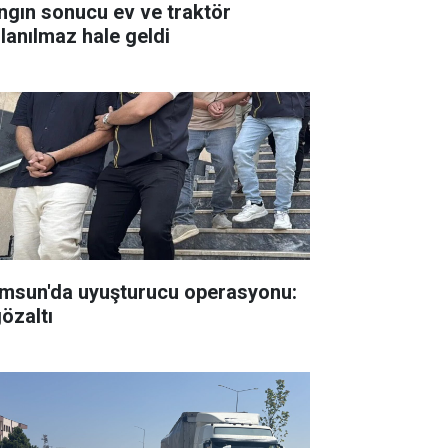
ngın sonucu ev ve traktör
llanılmaz hale geldi
msun'da uyuşturucu operasyonu:
gözaltı