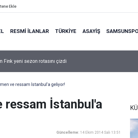
itene Ekle
EL
RESMI İLANLAR
TÜRKİYE
ASAYİŞ
SAMSUNSP
şlar evlerinden danışmanlık hizmeti alabiliyor
men ve ressam İstanbul'a geliyor!
 ressam İstanbul'a
KÜ
Güncelleme:
14 Ekim 2014 Salı 13:51