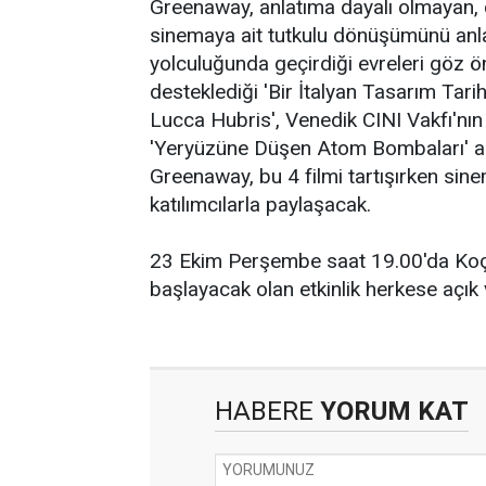
Greenaway, anlatıma dayalı olmayan, ço
sinemaya ait tutkulu dönüşümünü anla
yolculuğunda geçirdiği evreleri göz 
desteklediği 'Bir İtalyan Tasarım Tarihi
Lucca Hubris', Venedik CINI Vakfı'nı
'Yeryüzüne Düşen Atom Bombaları' adlı
Greenaway, bu 4 filmi tartışırken sine
katılımcılarla paylaşacak.
23 Ekim Perşembe saat 19.00'da Koç
başlayacak olan etkinlik herkese açı
HABERE
YORUM KAT