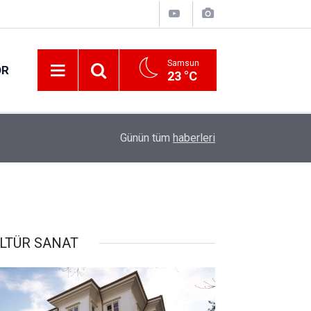
Samsun
OR
23 °C
17:01
5G abone sayısı 4 ayda 44,5 milyona ulaştı
Günün tüm
haberleri
LTÜR SANAT