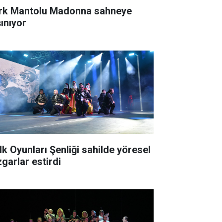
rk Mantolu Madonna sahneye
şınıyor
lk Oyunları Şenliği sahilde yöresel
zgarlar estirdi