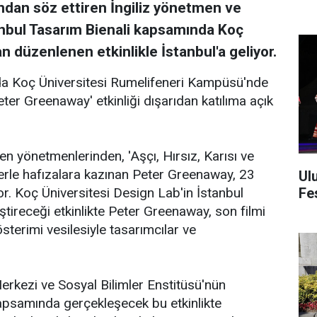
ından söz ettiren İngiliz yönetmen ve
nbul Tasarım Bienali kapsamında Koç
n düzenlenen etkinlikle İstanbul'a geliyor.
a Koç Üniversitesi Rumelifeneri Kampüsü'nde
ter Greenaway' etkinliği dışarıdan katılıma açık
en yönetmenlerinden, 'Aşçı, Hırsız, Karısı ve
lmlerle hafızalara kazınan Peter Greenaway, 23
Ul
Fes
r. Koç Üniversitesi Design Lab'in İstanbul
ireceği etkinlikte Peter Greenaway, son filmi
sterimi vesilesiyle tasarımcılar ve
erkezi ve Sosyal Bilimler Enstitüsü'nün
 kapsamında gerçekleşecek bu etkinlikte