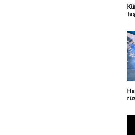
Kü
ta
Ha
rü