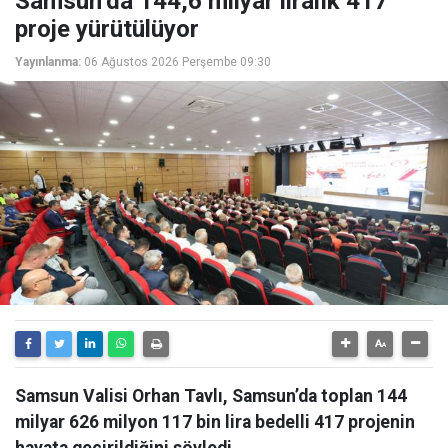
Samsun’da 144,6 milyar liralık 417
proje yürütülüyor
Yayınlanma:
06 Ağustos 2026 Perşembe 09:30
Samsun Valisi Orhan Tavlı, Samsun’da toplan 144
milyar 626 milyon 117 bin lira bedelli 417 projenin