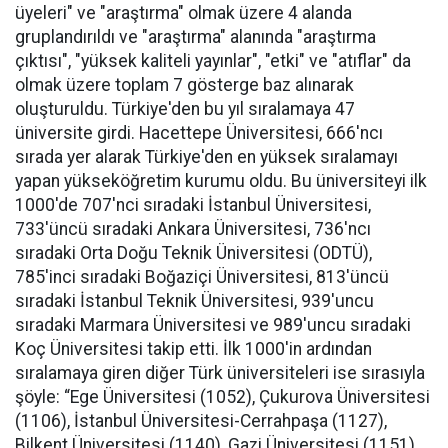
üyeleri" ve "araştırma" olmak üzere 4 alanda
gruplandırıldı ve "araştırma" alanında "araştırma
çıktısı", "yüksek kaliteli yayınlar", "etki" ve "atıflar" da
olmak üzere toplam 7 gösterge baz alınarak
oluşturuldu. Türkiye'den bu yıl sıralamaya 47
üniversite girdi. Hacettepe Üniversitesi, 666'ncı
sırada yer alarak Türkiye'den en yüksek sıralamayı
yapan yükseköğretim kurumu oldu. Bu üniversiteyi ilk
1000'de 707'nci sıradaki İstanbul Üniversitesi,
733'üncü sıradaki Ankara Üniversitesi, 736'ncı
sıradaki Orta Doğu Teknik Üniversitesi (ODTÜ),
785'inci sıradaki Boğaziçi Üniversitesi, 813'üncü
sıradaki İstanbul Teknik Üniversitesi, 939'uncu
sıradaki Marmara Üniversitesi ve 989'uncu sıradaki
Koç Üniversitesi takip etti. İlk 1000'in ardından
sıralamaya giren diğer Türk üniversiteleri ise sırasıyla
şöyle: “Ege Üniversitesi (1052), Çukurova Üniversitesi
(1106), İstanbul Üniversitesi-Cerrahpaşa (1127),
Bilkent Üniversitesi (1140), Gazi Üniversitesi (1151),