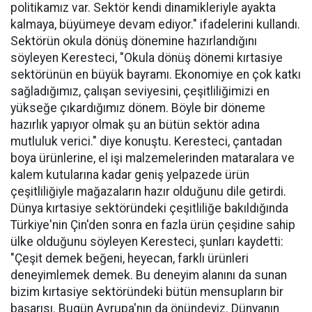
politikamız var. Sektör kendi dinamikleriyle ayakta
kalmaya, büyümeye devam ediyor." ifadelerini kullandı.
Sektörün okula dönüş dönemine hazırlandığını
söyleyen Keresteci, "Okula dönüş dönemi kırtasiye
sektörünün en büyük bayramı. Ekonomiye en çok katkı
sağladığımız, çalışan seviyesini, çeşitliliğimizi en
yükseğe çıkardığımız dönem. Böyle bir döneme
hazırlık yapıyor olmak şu an bütün sektör adına
mutluluk verici." diye konuştu. Keresteci, çantadan
boya ürünlerine, el işi malzemelerinden mataralara ve
kalem kutularına kadar geniş yelpazede ürün
çeşitliliğiyle mağazaların hazır olduğunu dile getirdi.
Dünya kırtasiye sektöründeki çeşitliliğe bakıldığında
Türkiye'nin Çin'den sonra en fazla ürün çeşidine sahip
ülke olduğunu söyleyen Keresteci, şunları kaydetti:
"Çeşit demek beğeni, heyecan, farklı ürünleri
deneyimlemek demek. Bu deneyim alanını da sunan
bizim kırtasiye sektöründeki bütün mensupların bir
başarısı. Bugün Avrupa'nın da önündeyiz. Dünyanın