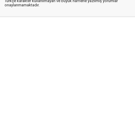
Türkçe karakter kullanılmayan ve büyük harflerle yazılmış yorumlar
onaylanmamaktadır.