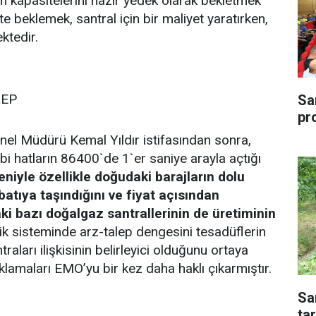
tim kapasitelerini hazır yedek olarak bekletmek
 beklemek, santral için bir maliyet yaratırken,
ktedir.
LEP
Sa
pr
enel Müdürü Kemal Yıldır istifasından sonra,
gibi hatların 86400`de 1`er saniye arayla açtığı
eniyle özellikle doğudaki barajların dolu
atıya taşındığını ve fiyat açısından
i bazı doğalgaz santrallerinin de üretiminin
ik sisteminde arz-talep dengesini tesadüflerin
raları ilişkisinin belirleyici olduğunu ortaya
ıklamaları EMO’yu bir kez daha haklı çıkarmıştır.
Sa
tar