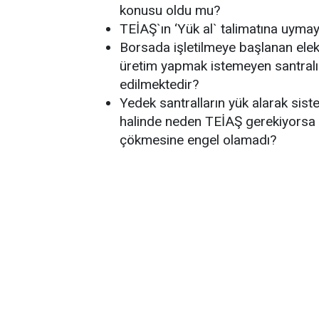
konusu oldu mu?
TEİAŞ`ın ‘Yük al` talimatına uymay
Borsada işletilmeye başlanan elek
üretim yapmak istemeyen santralın 
edilmektedir?
Yedek santralların yük alarak sis
halinde neden TEİAŞ gerekiyorsa b
çökmesine engel olamadı?