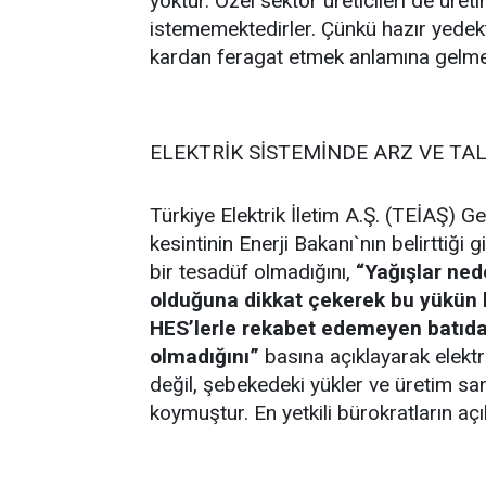
yoktur. Özel sektör üreticileri de üre
istememektedirler. Çünkü hazır yedekte
kardan feragat etmek anlamına gelme
ELEKTRİK SİSTEMİNDE ARZ VE TA
Türkiye Elektrik İletim A.Ş. (TEİAŞ) G
kesintinin Enerji Bakanı`nın belirttiği 
bir tesadüf olmadığını,
“Yağışlar ned
olduğuna dikkat çekerek bu yükün b
HES’lerle rekabet edemeyen batıdak
olmadığını”
basına açıklayarak elektr
değil, şebekedeki yükler ve üretim sant
koymuştur. En yetkili bürokratların aç