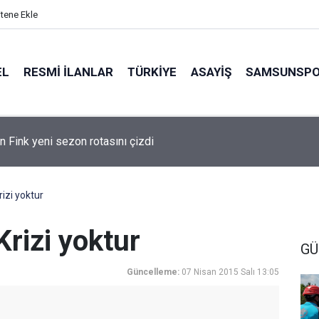
itene Ekle
EL
RESMI İLANLAR
TÜRKİYE
ASAYİŞ
SAMSUNSP
n Fink yeni sezon rotasını çizdi
rizi yoktur
Krizi yoktur
GÜ
Güncelleme:
07 Nisan 2015 Salı 13:05