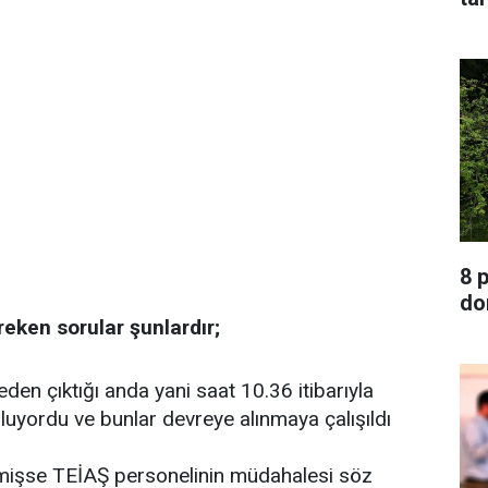
8 
do
eken sorular şunlardır;
reden çıktığı anda yani saat 10.36 itibarıyla
uyordu ve bunlar devreye alınmaya çalışıldı
emişse TEİAŞ personelinin müdahalesi söz