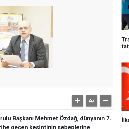
Tr
tat
ulu Başkanı Mehmet Özdağ, dünyanın 7.
İl
arihe geçen kesintinin sebeplerine