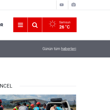
Samsun
OR
26 °C
17:21
Vatandaşlar evlerinden danışmanlık hizmeti alab
Günün tüm
haberleri
NCEL