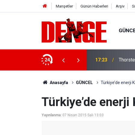
Manşetler
Günün Haberleri
Arşiv
S
GÜNC
lığı kullanıyor
24
17:23
Thorste
Anasayfa
GÜNCEL
Türkiye’de enerji K
Türkiye’de enerji 
Yayınlanma:
07 Nisan 2015 Salı 13:03