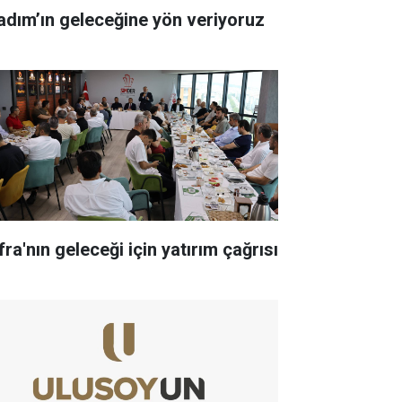
kadım’ın geleceğine yön veriyoruz
ra'nın geleceği için yatırım çağrısı