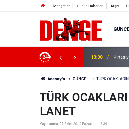
Manşetler
Günün Haberleri
Arşiv
S
GÜNC
ilyar lira finansman sağlandı
24
13:00
Kırtasi
Anasayfa
GÜNCEL
TÜRK OCAKLARI
TÜRK OCAKLARI
LANET
Yayınlanma:
27 Ekim 2014 Pazartesi 12:39