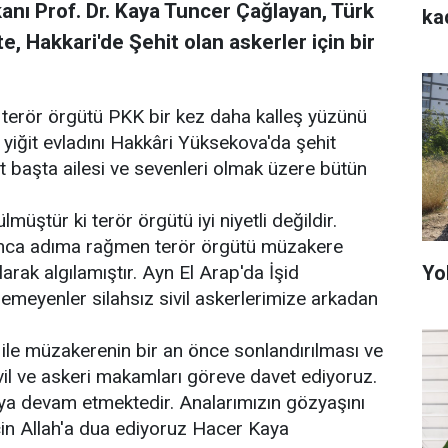
nı Prof. Dr. Kaya Tuncer Çağlayan, Türk
ka
te, Hakkari'de Şehit olan askerler için bir
in terör örgütü PKK bir kez daha kalleş yüzünü
3 yiğit evladını Hakkâri Yüksekova'da şehit
et başta ailesi ve sevenleri olmak üzere bütün
müştür ki terör örgütü iyi niyetli değildir.
 onca adıma rağmen terör örgütü müzakere
Yo
larak algılamıştır. Ayn El Arap'da İşid
demeyenler silahsız sivil askerlerimize arkadan
 ile müzakerenin bir an önce sonlandırılması ve
ivil ve askeri makamları göreve davet ediyoruz.
ya devam etmektedir. Analarımızın gözyaşını
in Allah'a dua ediyoruz Hacer Kaya