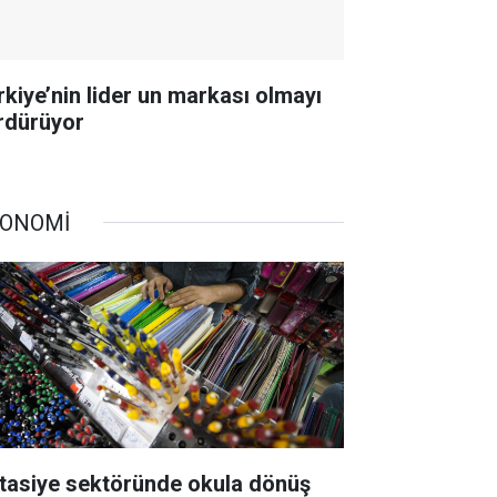
rkiye’nin lider un markası olmayı
rdürüyor
ONOMİ
rtasiye sektöründe okula dönüş