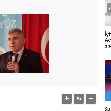
İç
Ac
sp
Sa