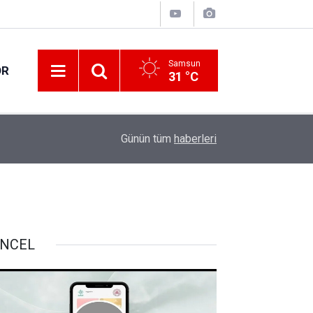
Samsun
OR
31 °C
İçişleri Bakanı Çiftçi "HAYAT 112 Acil" mobil u
12:20
Günün tüm
haberleri
paylaştı
NCEL