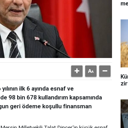
me
Kür
zi
yılının ilk 6 ayında esnaf ve
nde 98 bin 678 kullandırım kapsamında
uygun geri ödeme koşullu finansman
Mersin Milletvekili Talat Dinçer'in küçük esnaf