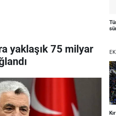
Tü
sü
a yaklaşık 75 milyar
EK
ğlandı
Kı