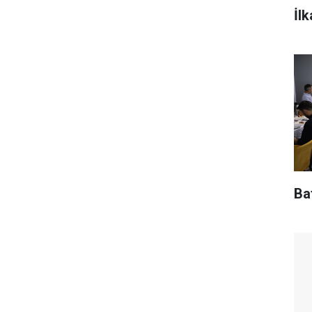
İl
Baf