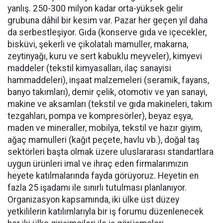
yanlış. 250-300 milyon kadar orta-yüksek gelir
grubuna dâhil bir kesim var. Pazar her geçen yıl daha
da serbestleşiyor. Gıda (konserve gıda ve içecekler,
bisküvi, şekerli ve çikolatalı mamuller, makarna,
zeytinyağı, kuru ve sert kabuklu meyveler), kimyevi
maddeler (tekstil kimyasalları, ilaç sanayisi
hammaddeleri), inşaat malzemeleri (seramik, fayans,
banyo takımları), demir çelik, otomotiv ve yan sanayi,
makine ve aksamları (tekstil ve gıda makineleri, takım
tezgahları, pompa ve kompresörler), beyaz eşya,
maden ve mineraller, mobilya, tekstil ve hazır giyim,
ağaç mamulleri (kağıt peçete, havlu vb.), doğal taş
sektörleri başta olmak üzere uluslararası standartlara
uygun ürünleri imal ve ihraç eden firmalarımızın
heyete katılmalarında fayda görüyoruz. Heyetin en
fazla 25 işadamı ile sınırlı tutulması planlanıyor.
Organizasyon kapsamında, iki ülke üst düzey
yetkililerin katılımlarıyla bir iş forumu düzenlenecek