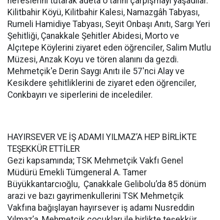
nefeslerini tutarak adeta o tarihi çarpışmayı yaşadılar.
Kilitbahir Köyü, Kilitbahir Kalesi, Namazgâh Tabyası,
Rumeli Hamidiye Tabyası, Seyit Onbaşı Anıtı, Sargı Yeri
Şehitliği, Çanakkale Şehitler Abidesi, Morto ve
Alçıtepe Köylerini ziyaret eden öğrenciler, Salim Mutlu
Müzesi, Anzak Koyu ve tören alanını da gezdi.
Mehmetçik'e Derin Saygı Anıtı ile 57'nci Alay ve
Kesikdere şehitliklerini de ziyaret eden öğrenciler,
Conkbayırı ve siperlerini de incelediler.
HAYIRSEVER VE İŞ ADAMI YILMAZ’A HEP BİRLİKTE
TEŞEKKÜR ETTİLER
Gezi kapsamında; TSK Mehmetçik Vakfı Genel
Müdürü Emekli Tümgeneral A. Tamer
Büyükkantarcıoğlu, Çanakkale Gelibolu’da 85 dönüm
arazi ve bazı gayrimenkullerini TSK Mehmetçik
Vakfına bağışlayan hayırsever iş adamı Nusreddin
Yılmaz’a, Mehmetçik çocukları ile birlikte teşekkür