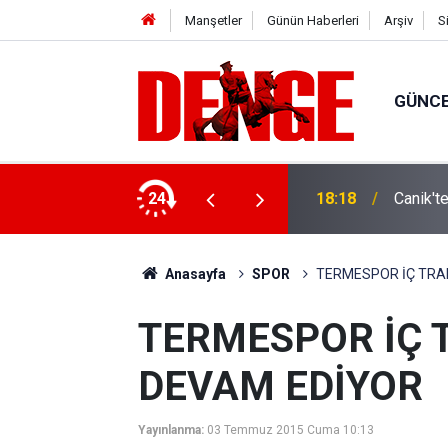
Manşetler
Günün Haberleri
Arşiv
S
GÜNC
ylül’e kadar devam edecek
24
18:18
Canik't
Anasayfa
SPOR
TERMESPOR İÇ TRA
TERMESPOR İÇ 
DEVAM EDİYOR
Yayınlanma:
03 Temmuz 2015 Cuma 10:13