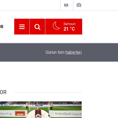
Samsun
OR
21 °C
17:00
30 ilde DEAŞ terör örgütüne yönelik operasyon!
Günün tüm
haberleri
OR