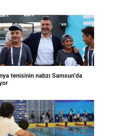
nya tenisinin nabzı Samsun’da
ıyor