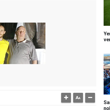
Ye
ver
Sa
no