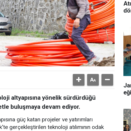
At
dö
Ja
eğ
oloji altyapısına yönelik sürdürdüğü
rnetle buluşmaya devam ediyor.
apısına güç katan projeler ve yatırımları
'te gerçekleştirilen teknoloji atılımının odak