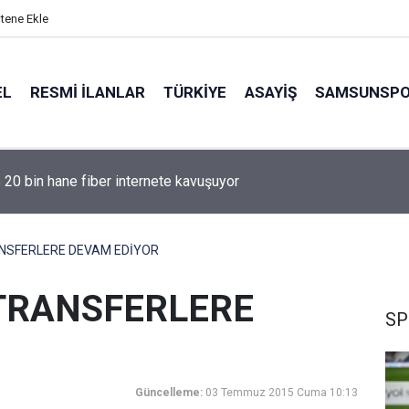
itene Ekle
EL
RESMI İLANLAR
TÜRKİYE
ASAYİŞ
SAMSUNSP
e 20 bin hane fiber internete kavuşuyor
NSFERLERE DEVAM EDİYOR
TRANSFERLERE
SP
Güncelleme:
03 Temmuz 2015 Cuma 10:13