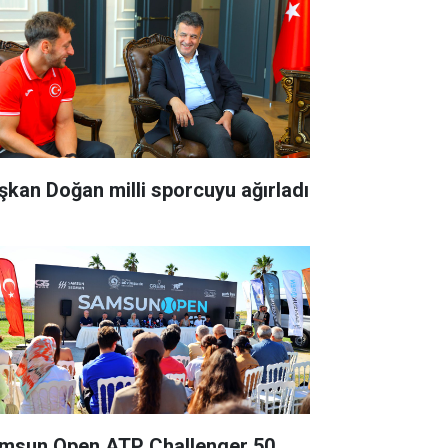
şkan Doğan milli sporcuyu ağırladı
msun Open ATP Challenger 50