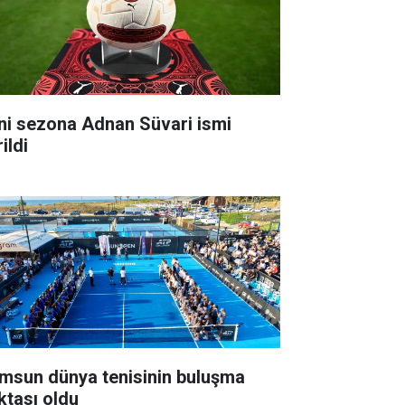
ni sezona Adnan Süvari ismi
ildi
msun dünya tenisinin buluşma
ktası oldu