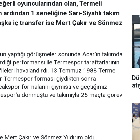
erli oyuncularından olan, Termeli
ardından 1 seneliğine Sarı-Siyahlı takım
başka iç transfer ise Mert Çakır ve Sönmez
n yaptığı görüşmeler sonunda Acar'ın takımda
diği performansı ile Termespor taraftarlarının
fileleri havalandırdı. 13 Temmuz 1988 Terme
Dü
lar Termespor forması giydikten sonra
at
spor formalarını giymişti ve geçtiğimiz
espor'a dönmüştü ve takımıyla 26 maçta görev
e Mert Çakır ve Sönmez Yıldırım oldu.