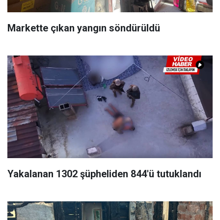
Markette çıkan yangın söndürüldü
Yakalanan 1302 şüpheliden 844'ü tutuklandı