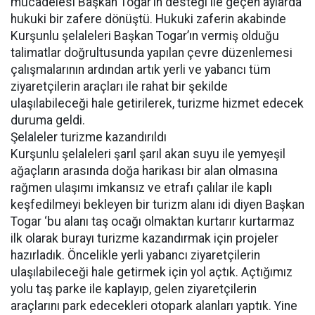
mücadelesi Başkan Togar’ın desteği ile geçen aylarda
hukuki bir zafere dönüştü. Hukuki zaferin akabinde
Kurşunlu şelaleleri Başkan Togar’ın vermiş olduğu
talimatlar doğrultusunda yapılan çevre düzenlemesi
çalışmalarının ardından artık yerli ve yabancı tüm
ziyaretçilerin araçları ile rahat bir şekilde
ulaşılabileceği hale getirilerek, turizme hizmet edecek
duruma geldi.
Şelaleler turizme kazandırıldı
Kurşunlu şelaleleri şarıl şarıl akan suyu ile yemyeşil
ağaçların arasında doğa harikası bir alan olmasına
rağmen ulaşımı imkansız ve etrafı çalılar ile kaplı
keşfedilmeyi bekleyen bir turizm alanı idi diyen Başkan
Togar ‘bu alanı taş ocağı olmaktan kurtarır kurtarmaz
ilk olarak burayı turizme kazandırmak için projeler
hazırladık. Öncelikle yerli yabancı ziyaretçilerin
ulaşılabileceği hale getirmek için yol açtık. Açtığımız
yolu taş parke ile kaplayıp, gelen ziyaretçilerin
araçlarını park edecekleri otopark alanları yaptık. Yine