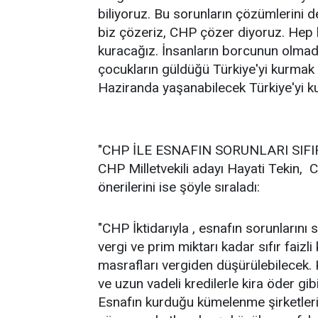
biliyoruz. Bu sorunların çözümlerini de
biz çözeriz, CHP çözer diyoruz. Hep bi
kuracağız. İnsanların borcunun olmadığ
çocukların güldüğü Türkiye'yi kurmak i
Haziranda yaşanabilecek Türkiye'yi k
"CHP İLE ESNAFIN SORUNLARI SIF
CHP Milletvekili adayı Hayati Tekin,
önerilerini ise şöyle sıraladı:
"CHP İktidarıyla , esnafın sorunlarını s
vergi ve prim miktarı kadar sıfır faizli 
masrafları vergiden düşürülebilecek. 
ve uzun vadeli kredilerle kira öder gi
Esnafın kurduğu kümelenme şirketleri