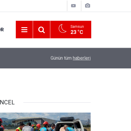
Samsun
OR
23 °C
17:21
Vatandaşlar evlerinden danışmanlık hizmeti alab
Günün tüm
haberleri
NCEL