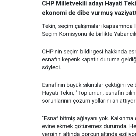
CHP Milletvekili adayı Hayati Tek
ekonomi de dibe vurmuş vaziyatt
Tekin, seçim çalışmaları kapsamnda İ
Seçim Komisyonu ile birlikte Yabancıla
CHP'nin seçim bildirgesi hakkında esn
esnafın kepenk kapatır duruma geldi
söyledi.
Esnafının büyük sıkıntılar çektiğini ve
Hayati Tekin, "Toplumun, esnafın bilin
sorunlarının çözüm yollarını anlattıyo
"Esnaf bitmiş ağlayanı yok. Kalkınma
evine ekmek götüremez durumda. Her t
verginin altında borcun altında eziliyor