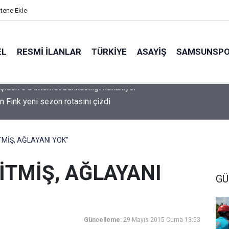
itene Ekle
EL
RESMI İLANLAR
TÜRKİYE
ASAYİŞ
SAMSUNSP
n Fink yeni sezon rotasını çizdi
TMİŞ, AĞLAYANI YOK"
BİTMİŞ, AĞLAYANI
GÜ
Güncelleme:
29 Mayıs 2015 Cuma 13:53