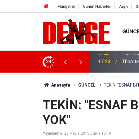
Manşetler
Günün Haberleri
Arşiv
S
GÜNC
lığı kullanıyor
24
17:23
Thorste
Anasayfa
GÜNCEL
TEKİN: "ESNAF Bİ
TEKİN: "ESNAF 
YOK"
Yayınlanma:
29 Mayıs 2015 Cuma 13:18