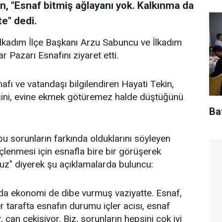
in, "Esnaf bitmiş ağlayanı yok. Kalkınma da
e" dedi.
lkadım İlçe Başkanı Arzu Sabuncu ve İlkadım
r Pazarı Esnafını ziyaret etti.
afı ve vatandaşı bilgilendiren Hayati Tekin,
ğini, evine ekmek götüremez halde düştüğünü
Baf
 bu sorunların farkında olduklarını söyleyen
çlenmesi için esnafla bire bir görüşerek
ruz" diyerek şu açıklamalarda buluncu:
 da ekonomi de dibe vurmuş vaziyatte. Esnaf,
arafta esnafın durumu içler acısı, esnaf
, can çekişiyor. Biz, sorunların hepsini çok iyi