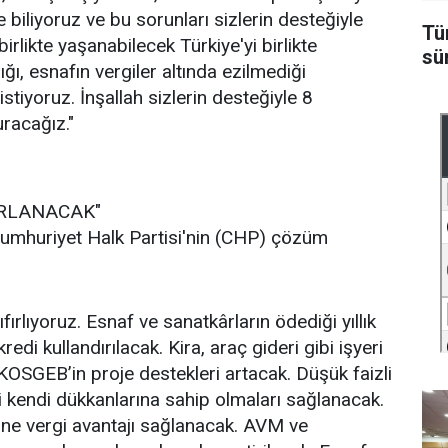
 biliyoruz ve bu sorunları sizlerin desteğiyle
Tü
rlikte yaşanabilecek Türkiye'yi birlikte
sü
ı, esnafın vergiler altında ezilmediği
stiyoruz. İnşallah sizlerin desteğiyle 8
uracağız."
IRLANACAK"
 Cumhuriyet Halk Partisi'nin (CHP) çözüm
ıfırlıyoruz. Esnaf ve sanatkârların ödediği yıllık
kredi kullandırılacak. Kira, araç gideri gibi işyeri
KOSGEB’in proje destekleri artacak. Düşük faizli
bi kendi dükkanlarına sahip olmaları sağlanacak.
ne vergi avantajı sağlanacak. AVM ve