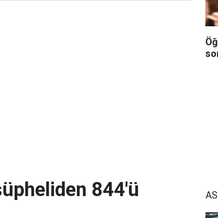
Öğ
so
üpheliden 844'ü
AS