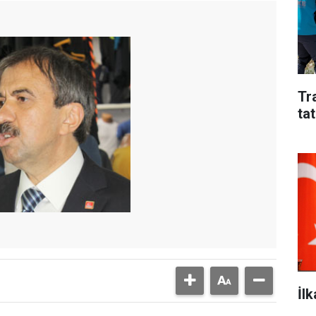
Tr
tat
İl