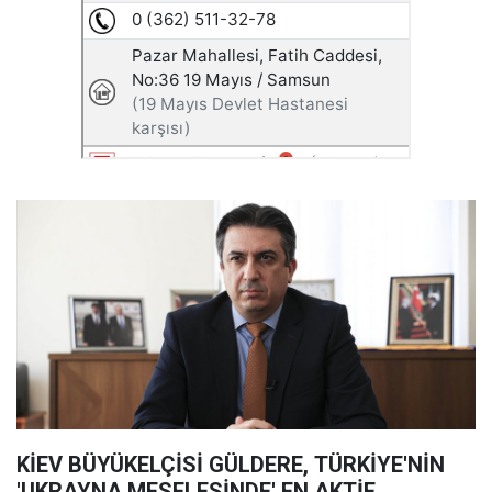
KİEV BÜYÜKELÇİSİ GÜLDERE, TÜRKİYE'NİN
'UKRAYNA MESELESİNDE' EN AKTİF