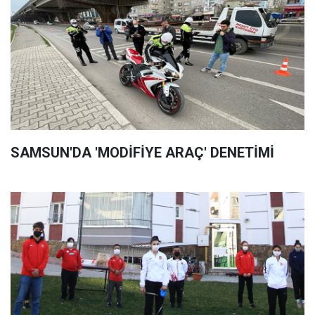
SAMSUN'DA 'MODİFİYE ARAÇ' DENETİMİ