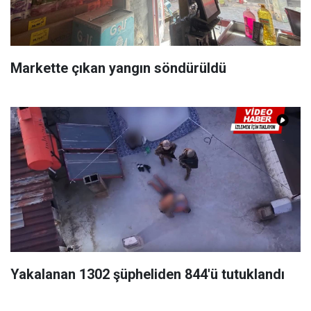
Markette çıkan yangın söndürüldü
Yakalanan 1302 şüpheliden 844'ü tutuklandı