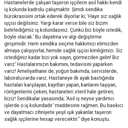
Hastanelerde çalışan taşeron işçilerin asıl hakkı kendi
iş kolunda kadrolu çalışmaktır. Şimdi sendika
bürokrasisini ortak ederek diyorlar ki; 'Hayır siz sağlık
işçisi değilsiniz. Yargı karar verse bile siz bizim
belirlediğimiz iş kolundasınız. Çünkü biz böyle istedik,
böyle olacak.' Bu dayatma ve algı değiştirme
girişimidir. Hem sendika seçme hakkımızı elimizden
almaya çalışıyorlar, hemde sağlık işçisi kimliğimizi. Siz
istediğiniz kadar bizi yok sayın, görmezden gelin! Biz
varız' Hastalarımızın bakımını, tedavisini yaparken
varız! Ameliyathane de, yoğun bakımda, servislerde,
laboratuvarda varız. Hastaneye ilk ayak bastığında
hastaları karşılayan, kayıtları yapan, kanlarını taşıyan,
röntgenlerini çeken, hastaneleri steril hale getiren,
biziz! Sendikalar yasasında; 'Asil iş neyse yardımcı
işlerde o iş kolundadır' maddesine rağmen. Bu baskıcı
ve dayatmacı zihniyete yeşil ışık yakanlar taşeron
sağlık işçilerine hesap verecektir." diye konuştu.