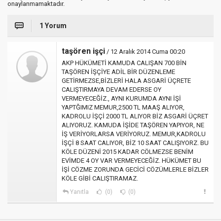
onaylanmamaktadır.
1 Yorum
taşören işçi
/ 12 Aralık 2014 Cuma 00:20
AKP HÜKÜMETİ KAMUDA CALIŞAN 700 BİN
TAŞÖREN İŞÇİYE ADİL BİR DÜZENLEME
GETİRMEZSE,BİZLERİ HALA ASGARİ ÜÇRETE
CALIŞTIRMAYA DEVAM EDERSE OY
VERMEYECEĞİZ., AYNI KURUMDA AYNI İŞİ
YAPTĞIMIZ MEMUR,2500 TL MAAŞ ALIYOR,
KADROLU İŞÇİ 2000 TL ALIYOR BİZ ASGARİ ÜÇRET
ALIYORUZ. KAMUDA İŞİDE TAŞÖREN YAPIYOR, NE
İŞ VERİYORLARSA VERİYORUZ. MEMUR,KADROLU
İŞÇİ 8 SAAT CALIYOR, BİZ 10 SAAT CALIŞIYORZ. BU
KÖLE DÜZENİ 2015 KADAR CÖLMEZSE BENİM
EVİMDE 4 OY VAR VERMEYECEĞİZ. HÜKÜMET BU
İŞİ CÖZME ZORUNDA GECİCİ CÖZÜMLERLE BİZLER
KÖLE GİBİ CALIŞTIRAMAZ.
Yanıtla
(0)
(0)