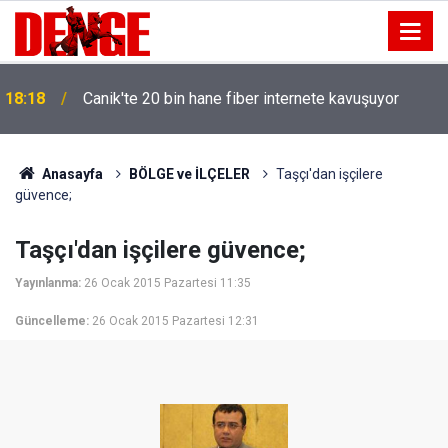
18:18
Canik'te 20 bin hane fiber internete kavuşuyor
Anasayfa
BÖLGE ve İLÇELER
Taşçı'dan işçilere
güvence;
Taşçı'dan işçilere güvence;
Yayınlanma:
26 Ocak 2015 Pazartesi 11:35
Güncelleme:
26 Ocak 2015 Pazartesi 12:31