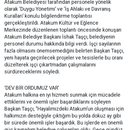
Atakum Belediyesi tarafından personele yönelik
olarak ‘Duygu Yönetimi’ ve ‘İş Ahlakı ve Davranış
Kuralları’ konulu bilgilendirme toplantısı
gerçekleştirildi. Atakum Kültür ve Eğlence
Merkezinde düzenlenen toplantı öncesinde konuşan
Atakum Belediye Başkanı İshak Taşçı, belediyenin
personel durumu hakkında bilgi verdi. İşçi sayılarının
fazla olmasını önemsemediğini belirten Başkan Taşçı,
yeni hayata geçirilecek projeler ve tesislerle bu oranı
düzelterek işçi çıkartmadan çalışmalarını
sürdüreceklerini söyledi.
‘DEV BİR ORDUMUZ VAR’
Atakum halkına en iyi hizmeti sunmak için mücadele
ettiklerini ve önemli işler başardıklarını söyleyen
Başkan Taşçı, “Hayalimizdeki Atakum’un oluşması için
halkımızın desteğiyle çıktığım bu yolda dokuz ay gibi
bir sürede önemli işler başardık. Bu işlerde en önemli
güç kaynağım belediye çalışanları oldu. Gece gündüz