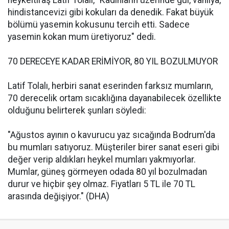
heykeltıraş Latif Tolalı, "Kadınların üzerinde gül, vanilya,
hindistancevizi gibi kokuları da denedik. Fakat büyük
bölümü yasemin kokusunu tercih etti. Sadece
yasemin kokan mum üretiyoruz" dedi.
70 DERECEYE KADAR ERİMİYOR, 80 YIL BOZULMUYOR
Latif Tolalı, herbiri sanat eserinden farksız mumların,
70 derecelik ortam sıcaklığına dayanabilecek özellikte
olduğunu belirterek şunları söyledi:
"Ağustos ayının o kavurucu yaz sıcağında Bodrum'da
bu mumları satıyoruz. Müşteriler birer sanat eseri gibi
değer verip aldıkları heykel mumları yakmıyorlar.
Mumlar, güneş görmeyen odada 80 yıl bozulmadan
durur ve hiçbir şey olmaz. Fiyatları 5 TL ile 70 TL
arasında değişiyor." (DHA)