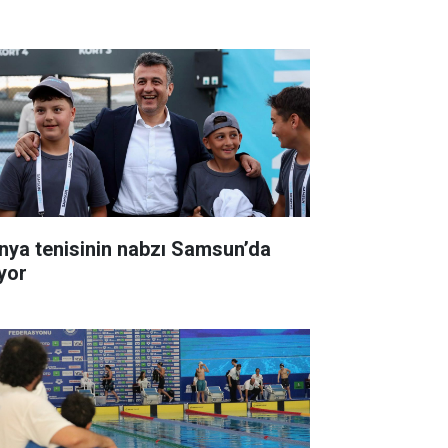
nya tenisinin nabzı Samsun’da
ıyor