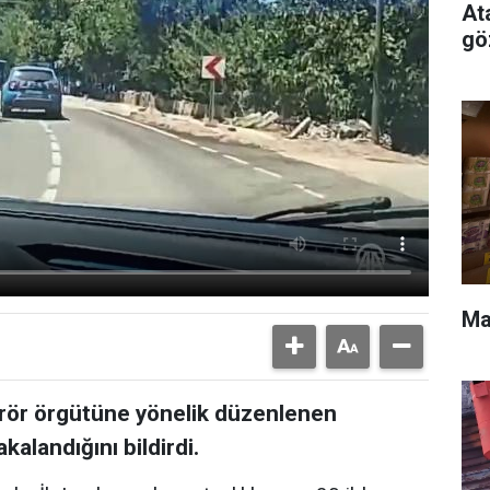
At
gö
Ma
terör örgütüne yönelik düzenlenen
alandığını bildirdi.