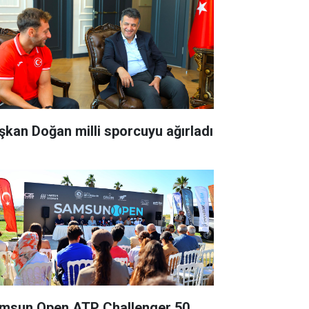
şkan Doğan milli sporcuyu ağırladı
msun Open ATP Challenger 50