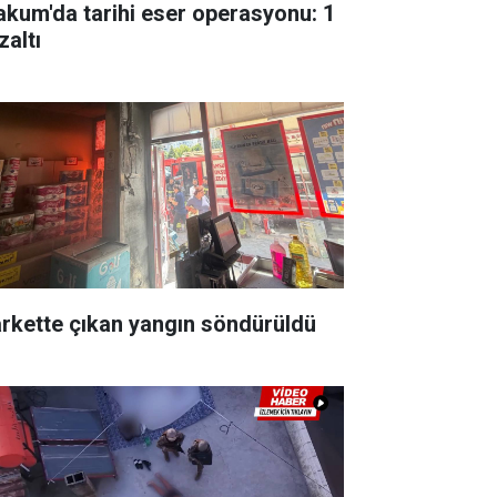
akum'da tarihi eser operasyonu: 1
zaltı
rkette çıkan yangın söndürüldü