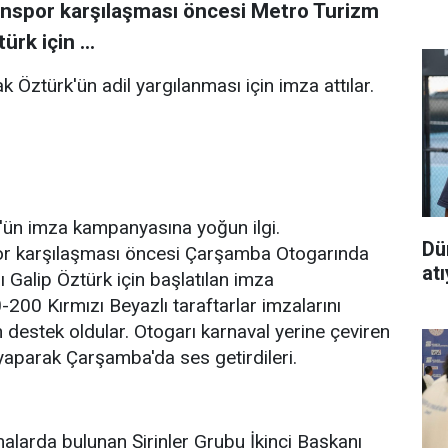
unspor karşılaşması öncesi Metro Turizm
rk için ...
 Öztürk'ün adil yargılanması için imza attılar.
k'ün imza kampanyasına yoğun ilgi.
Dü
or karşılaşması öncesi Çarşamba Otogarında
at
Galip Öztürk için başlatılan imza
200 Kırmızı Beyazlı taraftarlar imzalarını
n destek oldular. Otogarı karnaval yerine çeviren
 yaparak Çarşamba'da ses getirdileri.
larda bulunan Şirinler Grubu İkinci Başkanı