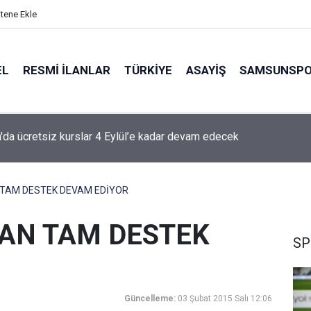
itene Ekle
EL
RESMI İLANLAR
TÜRKİYE
ASAYİŞ
SAMSUNSP
g'de 2. ve 3. hafta programları açıklandı
TAM DESTEK DEVAM EDİYOR
AN TAM DESTEK
SP
Güncelleme:
03 Şubat 2015 Salı 12:06