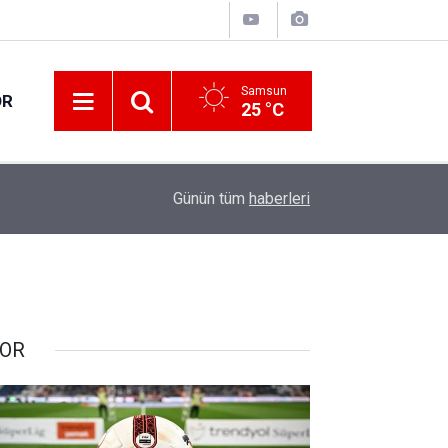
Samsun
OR
25 °C
14:01
Atakum'da tarihi eser operasyonu: 1 gözaltı
Günün tüm
haberleri
OR