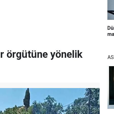
Dü
ma
r örgütüne yönelik
AS