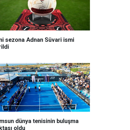
ni sezona Adnan Süvari ismi
ildi
msun dünya tenisinin buluşma
ktası oldu