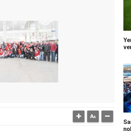
Ye
ver
Sa
no