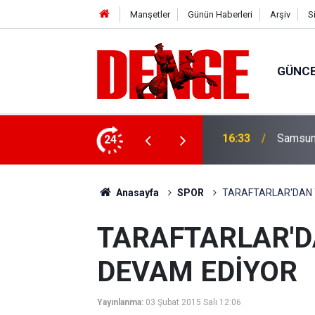
Manşetler
Günün Haberleri
Arşiv
S
GÜNC
ylül’e kadar devam edecek
24
15:23
Süper Li
Anasayfa
SPOR
TARAFTARLAR'DAN 
TARAFTARLAR'D
DEVAM EDİYOR
Yayınlanma:
03 Şubat 2015 Salı 12:06