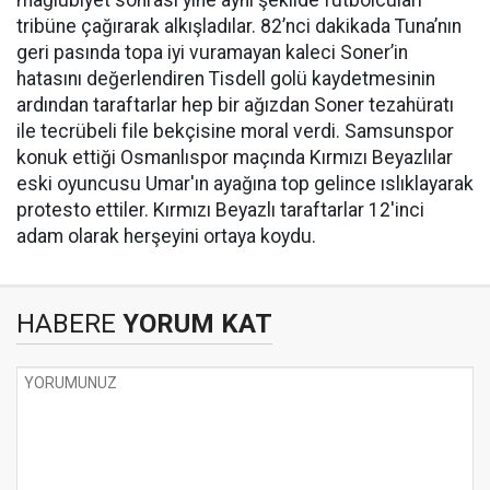
mağlubiyet sonrası yine aynı şekilde futbolcuları
tribüne çağırarak alkışladılar. 82’nci dakikada Tuna’nın
geri pasında topa iyi vuramayan kaleci Soner’in
hatasını değerlendiren Tisdell golü kaydetmesinin
ardından taraftarlar hep bir ağızdan Soner tezahüratı
ile tecrübeli file bekçisine moral verdi. Samsunspor
konuk ettiği Osmanlıspor maçında Kırmızı Beyazlılar
eski oyuncusu Umar'ın ayağına top gelince ıslıklayarak
protesto ettiler. Kırmızı Beyazlı taraftarlar 12'inci
adam olarak herşeyini ortaya koydu.
HABERE
YORUM KAT