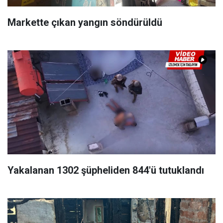
Markette çıkan yangın söndürüldü
Yakalanan 1302 şüpheliden 844'ü tutuklandı