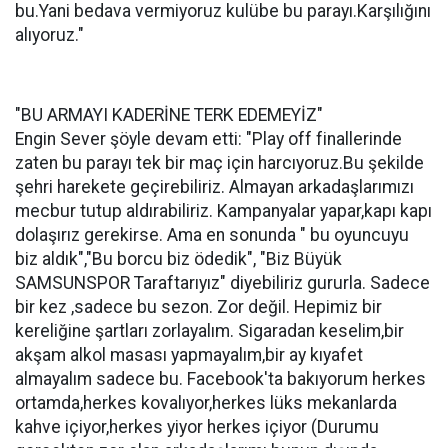
bu.Yani bedava vermiyoruz kulübe bu parayı.Karşılığını
alıyoruz."
"BU ARMAYI KADERİNE TERK EDEMEYİZ"
Engin Sever şöyle devam etti: "Play off finallerinde
zaten bu parayı tek bir maç için harcıyoruz.Bu şekilde
şehri harekete geçirebiliriz. Almayan arkadaşlarımızı
mecbur tutup aldırabiliriz. Kampanyalar yapar,kapı kapı
dolaşırız gerekirse. Ama en sonunda " bu oyuncuyu
biz aldık","Bu borcu biz ödedik", "Biz Büyük
SAMSUNSPOR Taraftarıyız" diyebiliriz gururla. Sadece
bir kez ,sadece bu sezon. Zor değil. Hepimiz bir
kereliğine şartları zorlayalım. Sigaradan keselim,bir
akşam alkol masası yapmayalım,bir ay kıyafet
almayalım sadece bu. Facebook'ta bakıyorum herkes
ortamda,herkes kovalıyor,herkes lüks mekanlarda
kahve içiyor,herkes yiyor herkes içiyor (Durumu