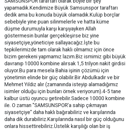
SAMSUNSPOR taraftarı olarak böyle bir şey
yapamadık.Kendimize Büyük Samsunspor taraftarı
dedik ama bu konuda büyük olamadık.Kulüp borçlar
sebebiyle yine puan silinmelerle ve hatta küme
düşme durumuyla karşı karşıyayken Allah
göstermesin bunlar gerçekleşirse biz yine
siyasetçiye,yöneticiye sallayacağız.İşte bu
tepkilerimizde tam olarak haklı olmamız için önce
bizim gerekeni yapmamız lazım.Biz ismimiz gibi büyük
davranıp 10000 kombine alırsak 1,5 trilyon nakit girdisi
oluyor.Bu para mesela Bahia işinin çözümü için
yönetimin elinde bir güç olabilir.Bir Abdulkadir ve bir
Mehmet Yıldız alır (zamanında isteyip alamadığımız
isimler olduğu için bunları örnek veriyorum).4-5 tane
kalbur üstü oyuncu getirebilir.Sadece 10000 kombine
ile. O zaman "SAMSUNSPOR'a sahip çıkmayan
siyasetçiye" daha haklı bağırabiliriz ve karşılarında
daha dik durabiliriz.Karşılarında nasıl bir güç olduğunu
onlara hissettirebiliriz.Üstelik karşılığı olan bir iş