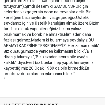
gerçekten zor olan arkadaşlarımı bunun dışında
tutuyorum).Şimdi desem ki SAMSUNSPOR için
nelerden vazgeçersin oooo ne cevaplar gelir. Bir
kereliğine bazı şeylerden vazgeçeceğiz.Üstelik
sevdamız için ve üstelik karşılığını almak üzere.Bizim
taraftar olarak yapabileceğiniz takımı yalnız
bırakmamak ve kombine almaktır.Elimizden daha
fazlası gelmez.Madem ki bu armaya sevdalıyız BU
ARMAYI KADERİNE TERKEDEMEYİZ. Her zaman dedik"
Biz düştüğümüzde yeniden kalkmasını bildik","Biz
direniş takımıyız","Biz kazadan sonra bile ayağa
kalktık" diye.Evet biz bunları hep yaptık herşeyimizi
kaybettiğimiz 20 Ocak 1989 da bile bitmedik.En
umutsuz durumlardan çıkmasını bildik."
"