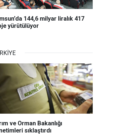
msun’da 144,6 milyar liralık 417
oje yürütülüyor
RKİYE
rım ve Orman Bakanlığı
etimleri sıklaştırdı