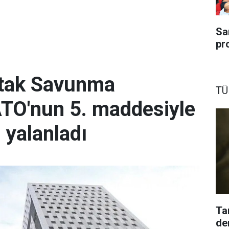
Sa
pr
tak Savunma
TÜ
TO'nun 5. maddesiyle
ı yalanladı
Ta
den