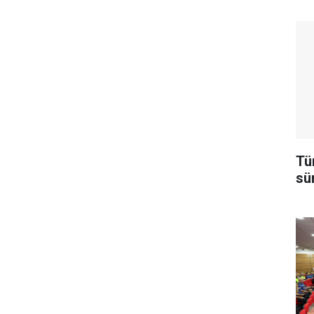
Tü
sü