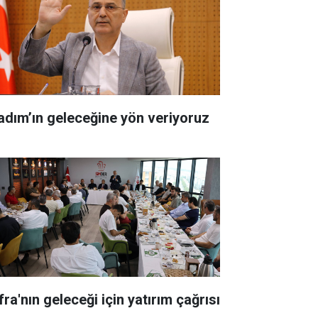
kadım’ın geleceğine yön veriyoruz
ra'nın geleceği için yatırım çağrısı