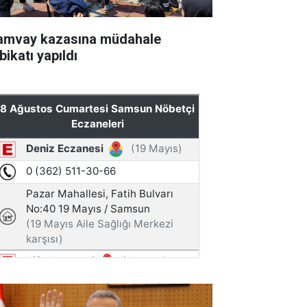
amvay kazasına müdahale
bikatı yapıldı