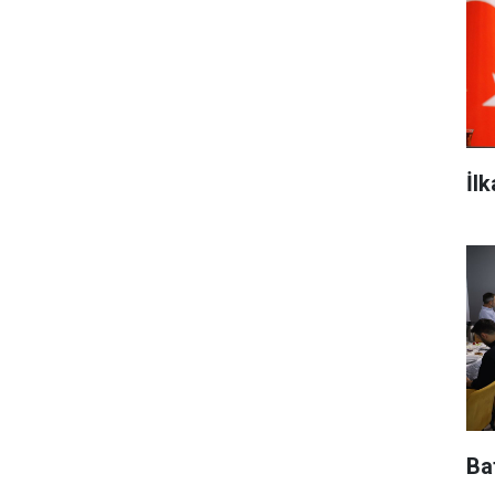
İl
Baf