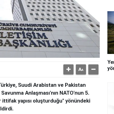
Yer
yö
ürkiye, Suudi Arabistan ve Pakistan
 Savunma Anlaşması'nın NATO'nun 5.
r ittifak yapısı oluşturduğu" yönündeki
dirdi.