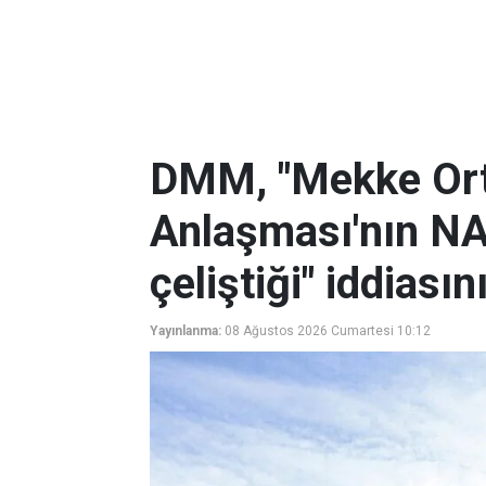
DMM, "Mekke Or
Anlaşması'nın NA
çeliştiği" iddiasın
Yayınlanma:
08 Ağustos 2026 Cumartesi 10:12