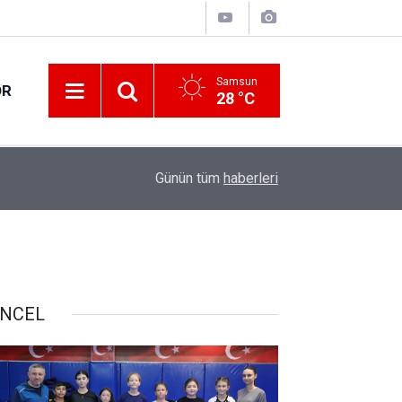
Samsun
OR
28 °C
08:15
20. Kunduz Yağlı Güreşleri Vezirköprü'de kortej
Günün tüm
haberleri
NCEL