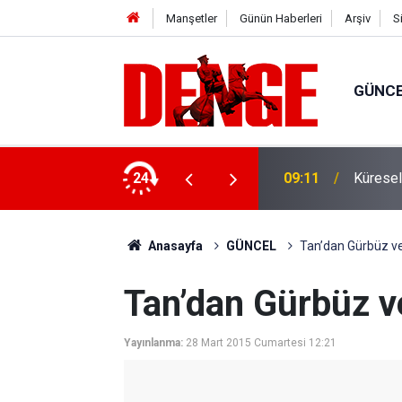
Manşetler
Günün Haberleri
Arşiv
S
GÜNC
laşması'nın NATO'nun 5. maddesiyle
24
09:11
Küresel 
Anasayfa
GÜNCEL
Tan’dan Gürbüz ve
Tan’dan Gürbüz v
Yayınlanma:
28 Mart 2015 Cumartesi 12:21