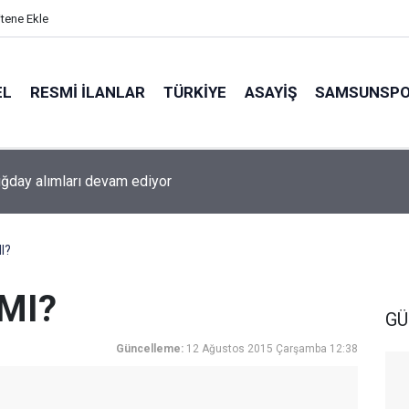
itene Ekle
EL
RESMI İLANLAR
TÜRKİYE
ASAYİŞ
SAMSUNSP
day alımları devam ediyor
I?
MI?
GÜ
Güncelleme:
12 Ağustos 2015 Çarşamba 12:38