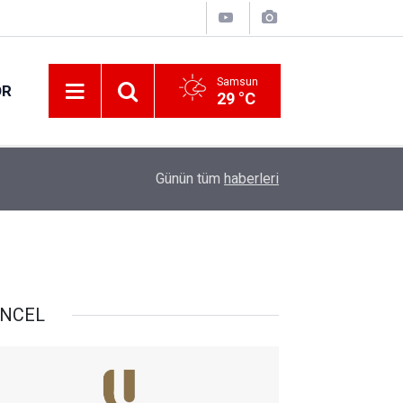
Samsun
OR
29 °C
10:00
Tarım ve Orman Bakanlığı denetimleri sıklaştırdı
Günün tüm
haberleri
NCEL