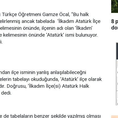
i Türkçe Öğretmeni Gamze Öcal, "Bu halk
8 
elirlenmiş ancak tabelada 'İlkadım Atatürk İlçe
do
elimesinin önünde, ilçenin adı olan 'İlkadım'
e kelimesinin önünde 'Atatürk' ismi bulunuyor.
i.
an ilçe isminin yanlış anlaşılabileceğni
lerin tabelayı okuduğunda, 'Atatürk' ilçe olarak
ıdır. Doğrusu, 'İlkadım İlçe(si) Atatürk Halk
 dedi.
rde de tabelaların benzer şekilde yazılmış olması