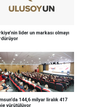
rkiye’nin lider un markası olmayı
rdürüyor
msun’da 144,6 milyar liralık 417
oje yürütülüyor