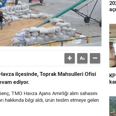
202
aç
avza ilçesinde, Toprak Mahsulleri Ofisi
KP
kar
evam ediyor.
enç, TMO Havza Ajans Amirliği alım sahasını
ı hakkında bilgi aldı, ürün teslim etmeye gelen