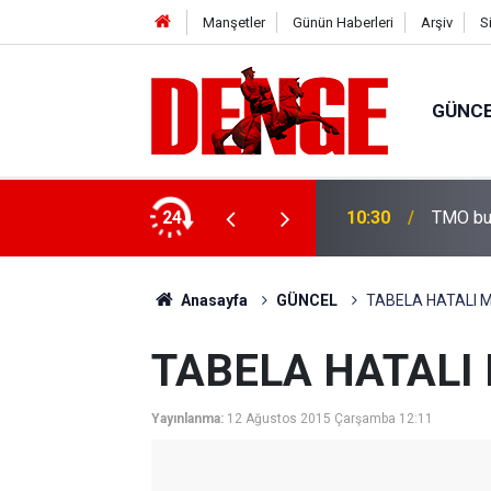
Manşetler
Günün Haberleri
Arşiv
S
GÜNC
ayı sürdürüyor
24
10:30
TMO buğ
Anasayfa
GÜNCEL
TABELA HATALI M
TABELA HATALI 
Yayınlanma:
12 Ağustos 2015 Çarşamba 12:11