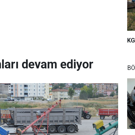
KG
arı devam ediyor
BÖ