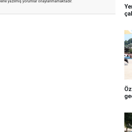
flerle yazılmış yorumlar onaylanmamaktadır.
Ye
ça
Öze
ge