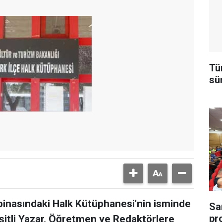
Tü
sü
inasındaki Halk Kütüphanesi'nin isminde
Sa
pr
şitli Yazar, Öğretmen ve Redaktörlere