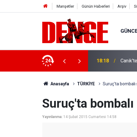
Manşetler
Günün Haberleri
Arşiv
S
GÜNC
ylül’e kadar devam edecek
24
18:18
Canik't
Anasayfa
TÜRKİYE
Suruç'ta bombalı s
Suruç'ta bombalı 
Yayınlanma:
14 Şubat 2015 Cumartesi 14:58