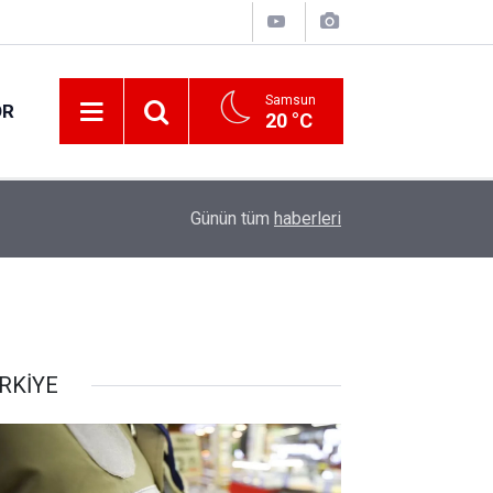
Samsun
OR
20 °C
17:00
30 ilde DEAŞ terör örgütüne yönelik operasyon!
Günün tüm
haberleri
RKİYE