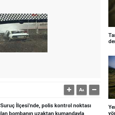
Ta
den
Suruç İlçesi'nde, polis kontrol noktası
Yer
yö
ulan bombanın uzaktan kumandayla