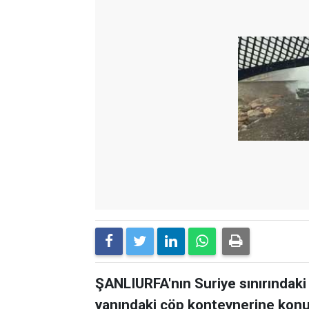
ŞANLIURFA'nın Suriye sınırındaki 
yanındaki çöp konteynerine kon