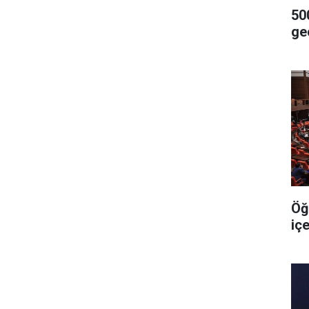
500
geç
Öğ
iç