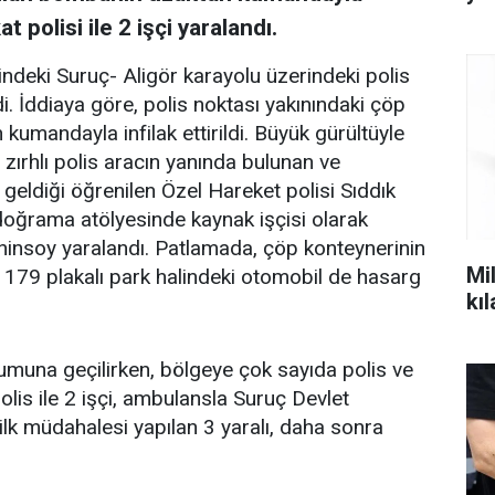
 polisi ile 2 işçi yaralandı.
şindeki Suruç- Aligör karayolu üzerindeki polis
. İddiaya göre, polis noktası yakınındaki çöp
umandayla infilak ettirildi. Büyük gürültüyle
zırhlı polis aracın yanında bulunan ve
eldiği öğrenilen Özel Hareket polisi Sıddık
 doğrama atölyesinde kaynak işçisi olarak
insoy yaralandı. Patlamada, çöp konteynerinin
Mil
 179 plakalı park halindeki otomobil de hasarg
kı
umuna geçilirken, bölgeye çok sayıda polis ve
polis ile 2 işçi, ambulansla Suruç Devlet
ilk müdahalesi yapılan 3 yaralı, daha sonra