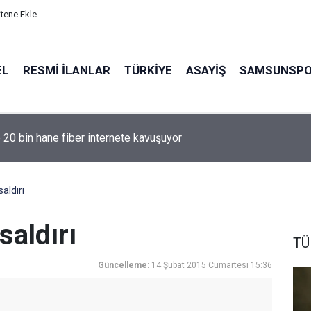
itene Ekle
EL
RESMI İLANLAR
TÜRKİYE
ASAYİŞ
SAMSUNSP
e 20 bin hane fiber internete kavuşuyor
aldırı
saldırı
TÜ
Güncelleme:
14 Şubat 2015 Cumartesi 15:36