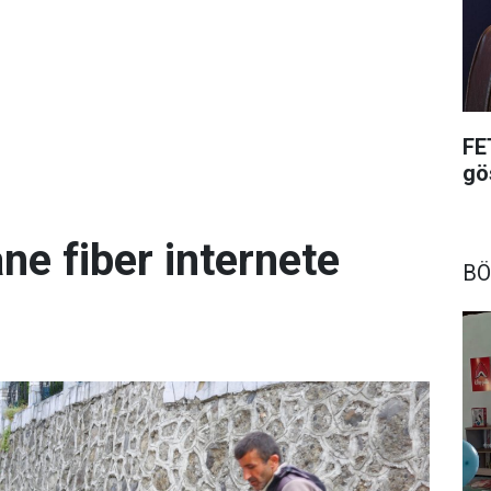
FE
gö
ne fiber internete
BÖ