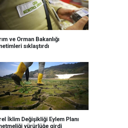
rım ve Orman Bakanlığı
etimleri sıklaştırdı
el İklim Değişikliği Eylem Planı
netmeliği yürürlüğe girdi