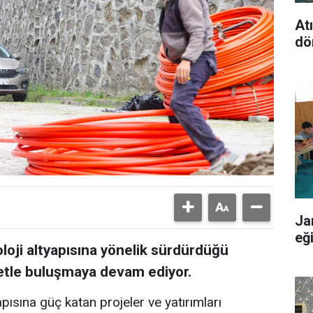
At
dö
Ja
eğ
oloji altyapısına yönelik sürdürdüğü
rnetle buluşmaya devam ediyor.
apısına güç katan projeler ve yatırımları