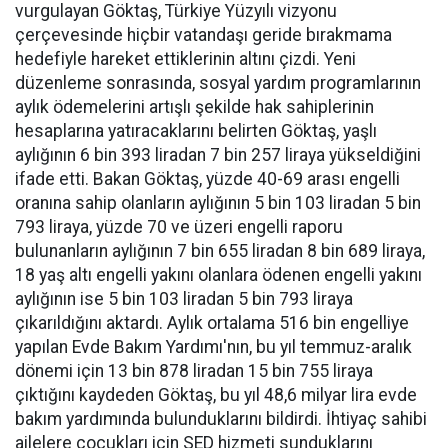
vurgulayan Göktaş, Türkiye Yüzyılı vizyonu
çerçevesinde hiçbir vatandaşı geride bırakmama
hedefiyle hareket ettiklerinin altını çizdi. Yeni
düzenleme sonrasında, sosyal yardım programlarının
aylık ödemelerini artışlı şekilde hak sahiplerinin
hesaplarına yatıracaklarını belirten Göktaş, yaşlı
aylığının 6 bin 393 liradan 7 bin 257 liraya yükseldiğini
ifade etti. Bakan Göktaş, yüzde 40-69 arası engelli
oranına sahip olanların aylığının 5 bin 103 liradan 5 bin
793 liraya, yüzde 70 ve üzeri engelli raporu
bulunanların aylığının 7 bin 655 liradan 8 bin 689 liraya,
18 yaş altı engelli yakını olanlara ödenen engelli yakını
aylığının ise 5 bin 103 liradan 5 bin 793 liraya
çıkarıldığını aktardı. Aylık ortalama 516 bin engelliye
yapılan Evde Bakım Yardımı'nın, bu yıl temmuz-aralık
dönemi için 13 bin 878 liradan 15 bin 755 liraya
çıktığını kaydeden Göktaş, bu yıl 48,6 milyar lira evde
bakım yardımında bulunduklarını bildirdi. İhtiyaç sahibi
ailelere çocukları için SED hizmeti sunduklarını