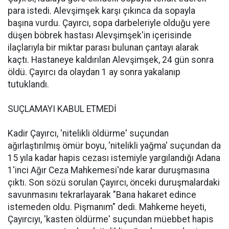
para istedi. Alevşimşek karşı çıkınca da sopayla
başına vurdu. Çayırcı, sopa darbeleriyle olduğu yere
düşen böbrek hastası Alevşimşek'in içerisinde
ilaçlarıyla bir miktar parası bulunan çantayı alarak
kaçtı. Hastaneye kaldırılan Alevşimşek, 24 gün sonra
öldü. Çayırcı da olaydan 1 ay sonra yakalanıp
tutuklandı.
SUÇLAMAYI KABUL ETMEDİ
Kadir Çayırcı, 'nitelikli öldürme' suçundan
ağırlaştırılmış ömür boyu, 'nitelikli yağma' suçundan da
15 yıla kadar hapis cezası istemiyle yargılandığı Adana
1'inci Ağır Ceza Mahkemesi'nde karar duruşmasına
çıktı. Son sözü sorulan Çayırcı, önceki duruşmalardaki
savunmasını tekrarlayarak "Bana hakaret edince
istemeden oldu. Pişmanım" dedi. Mahkeme heyeti,
Çayırcıyı, 'kasten öldürme' suçundan müebbet hapis