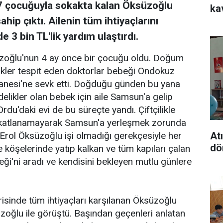
 7 çocuğuyla sokakta kalan Öksüzoğlu
ka
ip çıktı. Ailenin tüm ihtiyaçlarını
e 3 bin TL'lik yardım ulaştırdı.
zoğlu'nun 4 ay önce bir çocuğu oldu. Doğum
likler tespit eden doktorlar bebeği Ondokuz
tanesi'ne sevk etti. Doğduğu günden bu yana
elikler olan bebek için aile Samsun'a gelip
rdu'daki evi de bu süreçte yandı. Çiftçilikle
 katlanamayarak Samsun'a yerleşmek zorunda
At
 Erol Öksüzoğlu işi olmadığı gerekçesiyle her
dö
 köşelerinde yatıp kalkan ve tüm kapıları çalan
i'ni aradı ve kendisini bekleyen mutlu günlere
risinde tüm ihtiyaçları karşılanan Öksüzoğlu
üzoğlu ile görüştü. Başından geçenleri anlatan