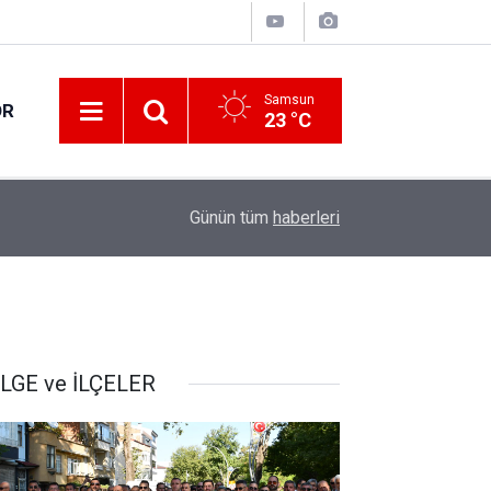
Samsun
OR
23 °C
18:18
Canik'te 20 bin hane fiber internete kavuşuyor
Günün tüm
haberleri
LGE ve İLÇELER