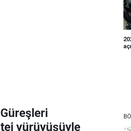
202
aç
Güreşleri
BÖ
rtej yürüyüşüyle