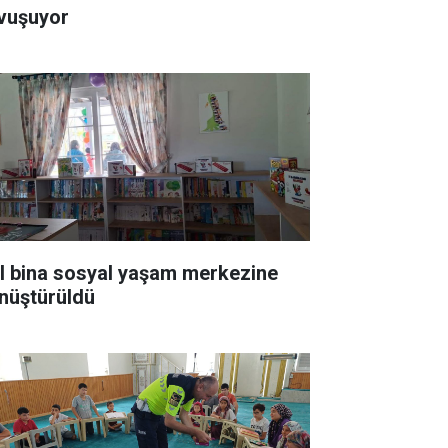
vuşuyor
ıl bina sosyal yaşam merkezine
nüştürüldü