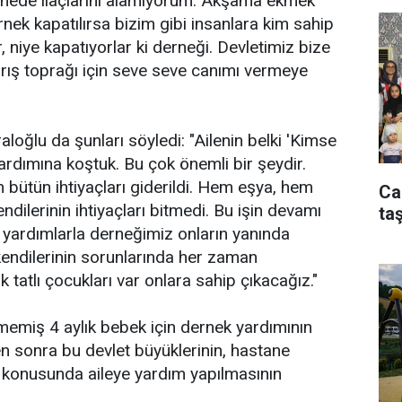
anede ilaçlarını alamıyorum. Akşama ekmek
nek kapatılırsa bizim gibi insanlara kim sahip
, niye kapatıyorlar ki derneği. Devletimiz bize
karış toprağı için seve seve canımı vermeye
ğlu da şunları söyledi: "Ailenin belki 'Kimse
ardımına koştuk. Bu çok önemli bir şeydir.
 bütün ihtiyaçları giderildi. Hem eşya, hem
Ca
endilerinin ihtiyaçları bitmedi. Bu işin devamı
taş
ardımlarla derneğimiz onların yanında
kendilerinin sorunlarında her zaman
ok tatlı çocukları var onlara sahip çıkacağız."
memiş 4 aylık bebek için dernek yardımının
en sonra bu devlet büyüklerinin, hastane
lık konusunda aileye yardım yapılmasının