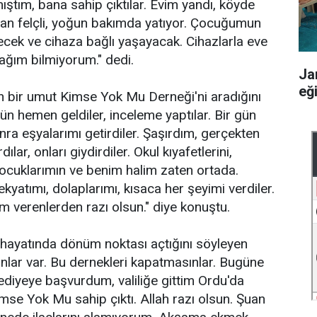
tım, bana sahip çıktılar. Evim yandı, köyde
an felçli, yoğun bakımda yatıyor. Çocuğumun
lecek ve cihaza bağlı yaşayacak. Cihazlarla eve
ğım bilmiyorum." dedi.
Ja
eğ
on bir umut Kimse Yok Mu Derneği'ni aradığını
n hemen geldiler, inceleme yaptılar. Bir gün
sonra eşyalarımı getirdiler. Şaşırdım, gerçekten
ar, onları giydirdiler. Okul kıyafetlerini,
. Çocuklarımın ve benim halim zaten ortada.
kyatımı, dolaplarımı, kısaca her şeyimi verdiler.
m verenlerden razı olsun." diye konuştu.
hayatında dönüm noktası açtığını söyleyen
nlar var. Bu dernekleri kapatmasınlar. Bugüne
iyeye başvurdum, valiliğe gittim Ordu'da
mse Yok Mu sahip çıktı. Allah razı olsun. Şuan