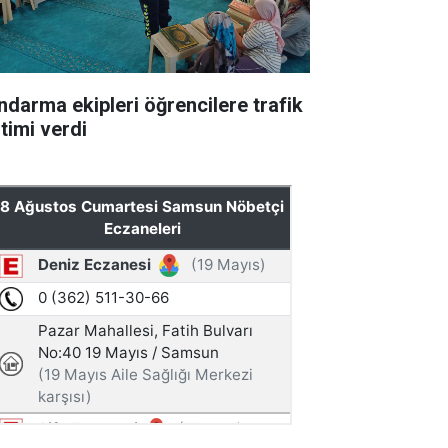
ndarma ekipleri öğrencilere trafik
itimi verdi