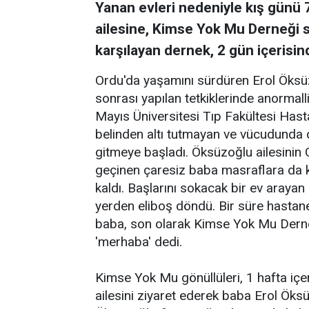
Yanan evleri nedeniyle kış günü
ailesine, Kimse Yok Mu Derneği sah
karşılayan dernek, 2 gün içerisind
Ordu'da yaşamını sürdüren Erol Öksü
sonrası yapılan tetkiklerinde anormal
Mayıs Üniversitesi Tıp Fakültesi Has
belinden altı tutmayan ve vücudunda d
gitmeye başladı. Öksüzoğlu ailesinin O
geçinen çaresiz baba masraflara da
kaldı. Başlarını sokacak bir ev arayan
yerden eliboş döndü. Bir süre hastane
baba, son olarak Kimse Yok Mu Derneğ
'merhaba' dedi.
Kimse Yok Mu gönüllüleri, 1 hafta içe
ailesini ziyaret ederek baba Erol Öks