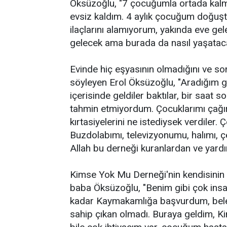
Öksüzoğlu, "7 çocuğumla ortada kalmış
evsiz kaldım. 4 aylık çocuğum doğuşt
ilaçlarını alamıyorum, yakında eve ge
gelecek ama burada da nasıl yaşataca
Evinde hiç eşyasının olmadığını ve s
söyleyen Erol Öksüzoğlu, "Aradığım gü
içerisinde geldiler baktılar, bir saat 
tahmin etmiyordum. Çocuklarımı çağırdıl
kırtasiyelerini ne istediysek verdiler
Buzdolabımı, televizyonumu, halımı, çe
Allah bu derneği kuranlardan ve yardı
Kimse Yok Mu Derneği'nin kendisinin 
baba Öksüzoğlu, "Benim gibi çok insa
kadar Kaymakamlığa başvurdum, beled
sahip çıkan olmadı. Buraya geldim, Ki