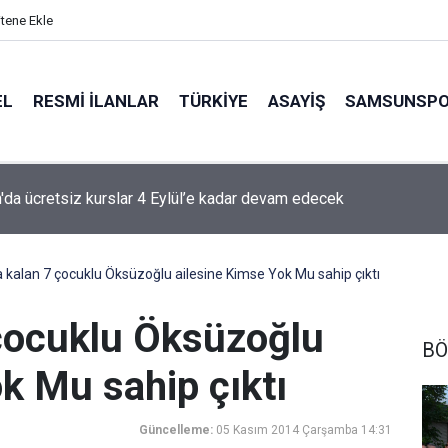
itene Ekle
EL
RESMI İLANLAR
TÜRKİYE
ASAYİŞ
SAMSUNSP
da ücretsiz kurslar 4 Eylül’e kadar devam edecek
 kalan 7 çocuklu Öksüzoğlu ailesine Kimse Yok Mu sahip çıktı
çocuklu Öksüzoğlu
BÖ
k Mu sahip çıktı
Güncelleme:
05 Kasım 2014 Çarşamba 14:31