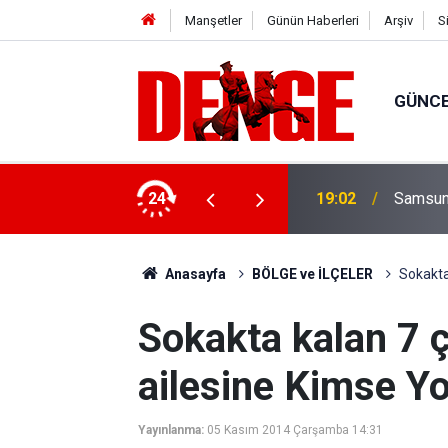
Manşetler
Günün Haberleri
Arşiv
S
GÜNC
köprü'de kortej yürüyüşüyle başladı
24
19:02
Samsun'
Anasayfa
BÖLGE ve İLÇELER
Sokakta
Sokakta kalan 7 
ailesine Kimse Yo
Yayınlanma:
05 Kasım 2014 Çarşamba 14:31