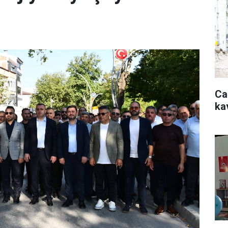
Ca
ka