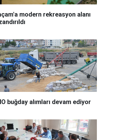
açam'a modern rekreasyon alanı
zandırıldı
O buğday alımları devam ediyor