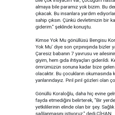
bile çok ihtiyacım var, çocuğum hast
almaya bile paramız yok bizim. Bu der
çıkacak. Bu insanlara yardım ediyorlar
sahip çıksın. Çünkü devletimizin bir 
giderim." şeklinde konuştu.
Kimse Yok Mu gönüllüsü Bengisu Koralo
Yok Mu' diye son çırpınışında bizler y
Çaresiz babanın 7 yavrusu ve ailesinin
giyim, hem gıda ihtiyaçları giderildi. K
ömrümüzün sonuna kadar bize gelen y
olacaktır. Bu çocukların okumasında 
yanlarındayız. Pırıl pırıl gözleri olan ç
Gönüllü Koraloğlu, daha hiç evine gel
fayda etmediğini belirterek, "Bir yerd
yetkililerinin elinde olan bir şey. Sağ
sağlanmasını istiyoruz." dedi.CİHAN