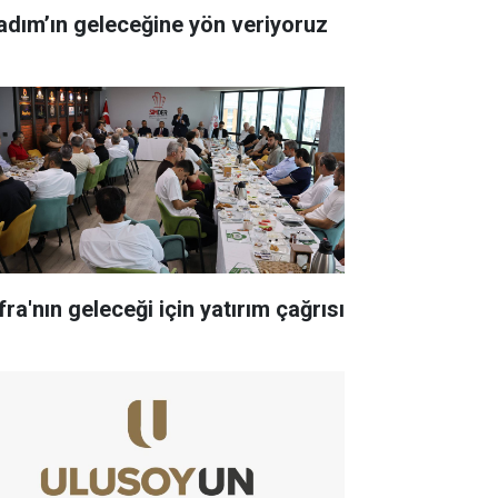
kadım’ın geleceğine yön veriyoruz
ra'nın geleceği için yatırım çağrısı