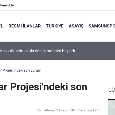
itene Ekle
EL
RESMI İLANLAR
TÜRKİYE
ASAYİŞ
SAMSUNSP
ye sektöründe okula dönüş mesaisi başladı
r Projesi'ndeki son durum
r Projesi'ndeki son
GÜ
Güncelleme:
24 Kasım 2014 Pazartesi 12:12