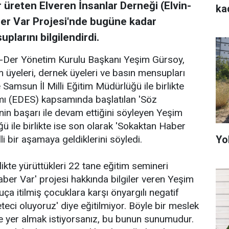
 üreten Elveren İnsanlar Derneği (Elvin-
ka
aber Var Projesi'nde bugüne kadar
larını bilgilendirdi.
in-Der Yönetim Kurulu Başkanı Yeşim Gürsoy,
m üyeleri, dernek üyeleri ve basın mensupları
 Samsun İl Milli Eğitim Müdürlüğü ile birlikte
amı (EDES) kapsamında başlatılan 'Söz
in başarı ile devam ettiğini söyleyen Yeşim
ü ile birlikte ise son olarak 'Sokaktan Haber
Yo
lli bir aşamaya geldiklerini söyledi.
likte yürüttükleri 22 tane eğitim semineri
aber Var' projesi hakkında bilgiler veren Yeşim
a itilmiş çocuklara karşı önyargılı negatif
teci oluyoruz' diye eğitilmiyor. Böyle bir meslek
de yer almak istiyorsanız, bu bunun sunumudur.