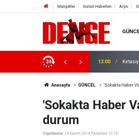
Manşetler
Günün Haberleri
Arşiv
S
GÜNC
ilyar lira finansman sağlandı
24
13:00
Kırtasi
Anasayfa
GÜNCEL
'Sokakta Haber Va
'Sokakta Haber Va
durum
Yayınlanma:
24 Kasım 2014 Pazartesi 12:10