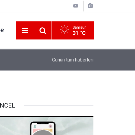
Samsun
OR
31 °C
İçişleri Bakanı Çiftçi "HAYAT 112 Acil" mobil u
12:20
Günün tüm
haberleri
paylaştı
NCEL