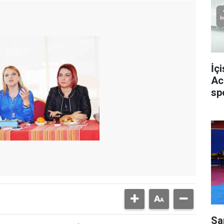
İç
Ac
sp
Sa