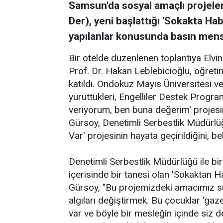
Samsun'da sosyal amaçlı projeler
Der), yeni başlattığı 'Sokakta H
yapılanlar konusunda basın mensup
Bir otelde düzenlenen toplantıya Elv
Prof. Dr. Hakan Leblebicioğlu, öğreti
katıldı. Ondokuz Mayıs Üniversitesi ve
yürüttükleri, Engelliler Destek Progr
veriyorum, ben buna değerim' projesin
Gürsoy, Denetimli Serbestlik Müdürlüğ
Var' projesinin hayata geçirildiğini, be
Denetimli Serbestlik Müdürlüğü ile bir
içerisinde bir tanesi olan 'Sokaktan H
Gürsoy, "Bu projemizdeki amacımız suç
algıları değiştirmek. Bu çocuklar 'gaze
var ve böyle bir mesleğin içinde siz 