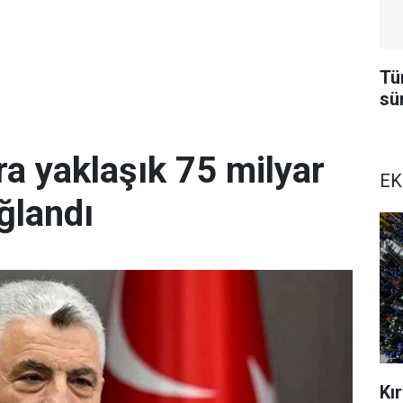
Tü
sü
a yaklaşık 75 milyar
EK
ğlandı
Kı