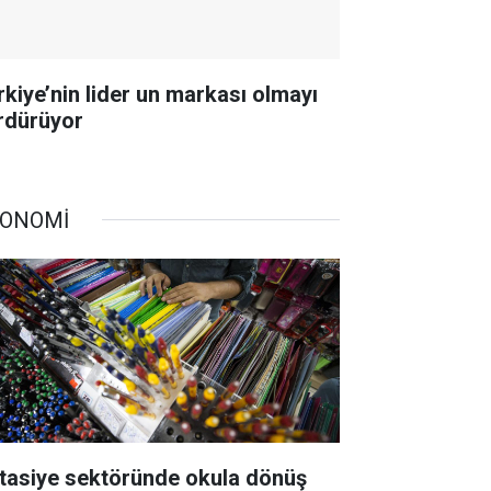
rkiye’nin lider un markası olmayı
rdürüyor
ONOMİ
rtasiye sektöründe okula dönüş