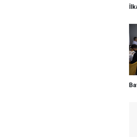
İl
Baf