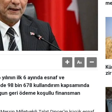
me
Kür
zi
yılının ilk 6 ayında esnaf ve
nde 98 bin 678 kullandırım kapsamında
uygun geri ödeme koşullu finansman
Mersin Milletvekili Talat Dinçer'in küçük esnaf