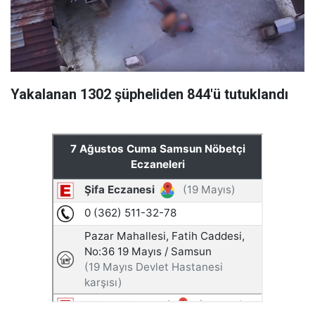
Yakalanan 1302 şüpheliden 844'ü tutuklandı