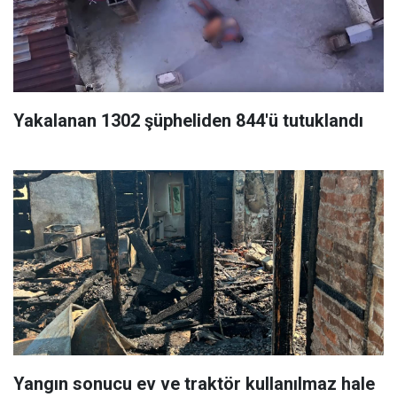
Yakalanan 1302 şüpheliden 844'ü tutuklandı
Yangın sonucu ev ve traktör kullanılmaz hale