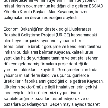
düzenlediklerini ve hem üyelerinin hem de yabancı
misafirlerin çok memnun kaldığını dile getiren ESSİAD
Yönetim Kurulu Başkanı Akın Kayacan, benzer
çalışmalarının devam edeceğini söyledi.
Ekonomi Bakanlığı'nın desteklediği Uluslararası
Rekabeti Geliştirme Projesi (UR-GE) kapsamındaki
alım heyeti organizasyonunda yabancı firma
temsilcileri ile birebir görüşme ve kendilerini tanıtma
imkanı bulduklarını belirten Kayacan, kaliteli ürün
yaptıkları halde yurtdışına tanıtım ve satışta istenen
düzeye gelememiş firmalara proje desteği ile
yardımcı olduklarını kaydetti. Görüşmelerin ardından
yabancı misafirlerin ikinci ve üçüncü günlerde
üreticilerin fabrikalarını gezdiğini dile getiren Kayacan,
Ülkelerin sektörümüzle ilgili ithalat verilerini çok iyi
inceleyip kaliteli ürünlerimizi uygun fiyata
satabileceğimiz pazarları tespit ediyoruz ve o
pazarlara odaklanıyoruz. Geçen mayıs ayında ticaret