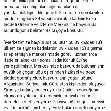
danışmanlık gibi tüm olanaklardan, geçici kimlik
numarasına sahip olan sığınmacıların da
yararlanabildiğini dile getirdi. Samsun'da son iki yılda
şiddet mağduru 39 yabancı uyruklu kadının Koza
Şiddeti Önleme ve İzleme Merkezi'ne başvuruda
bulunduğunu belirten Balcı şöyle konuştu:
"Merkezimize başvuruda bulunan bu 39 kişiden 18'i
ülkemize sığınan kadınlardır. 39 kişiden 15'i sığınma
talep etmiş ve merkezimizde görevli uzmanlarca
ifadeleri alındıktan sonra Kadın Konuk Evi'ne
yerleştirilmiştir. Merkezimize başvuruda bulunanların
büyük bir çoğunluğu eşlerinden fiziksel ve sözel
şiddet görmüş olup, başvuruların çoğunluğunu
Afganistan, Suriye, Irak, Gürcistan kişilerden oluşuyor.
Şimdiye kadar yabancı uyruklu 2 ailenin çocuğuna
ekonomik yoksunluk nedeniyle sosyal ekonomik
destek hizmeti veriyoruz. 3 kişiye ağır engelli bireyini
evinde baktığı için her ay evde bakım ücreti ödüyoruz.