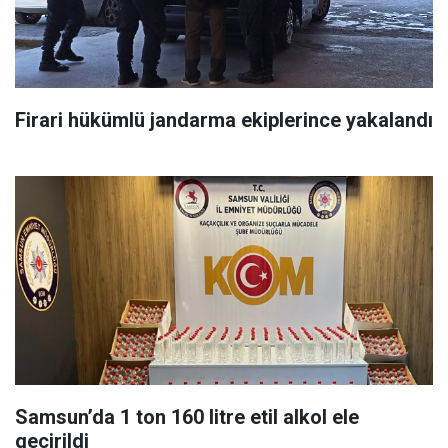
Firari hükümlü jandarma ekiplerince yakalandı
Samsun’da 1 ton 160 litre etil alkol ele
geçirildi