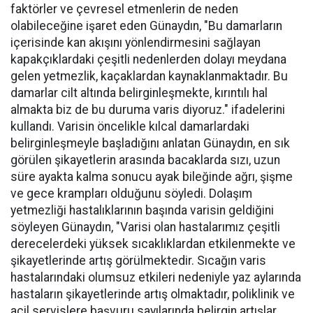
faktörler ve çevresel etmenlerin de neden
olabileceğine işaret eden Günaydın, "Bu damarların
içerisinde kan akışını yönlendirmesini sağlayan
kapakçıklardaki çeşitli nedenlerden dolayı meydana
gelen yetmezlik, kaçaklardan kaynaklanmaktadır. Bu
damarlar cilt altında belirginleşmekte, kırıntılı hal
almakta biz de bu duruma varis diyoruz." ifadelerini
kullandı. Varisin öncelikle kılcal damarlardaki
belirginleşmeyle başladığını anlatan Günaydın, en sık
görülen şikayetlerin arasında bacaklarda sızı, uzun
süre ayakta kalma sonucu ayak bileğinde ağrı, şişme
ve gece krampları olduğunu söyledi. Dolaşım
yetmezliği hastalıklarının başında varisin geldiğini
söyleyen Günaydın, "Varisi olan hastalarımız çeşitli
derecelerdeki yüksek sıcaklıklardan etkilenmekte ve
şikayetlerinde artış görülmektedir. Sıcağın varis
hastalarındaki olumsuz etkileri nedeniyle yaz aylarında
hastaların şikayetlerinde artış olmaktadır, poliklinik ve
acil servislere başvuru sayılarında belirgin artışlar