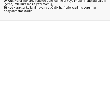
UYARI:
Küfür, hakaret, rencide edici cümleler veya imalar, inançlara saldırı
içeren, imla kuralları ile yazılmamış,
Türkçe karakter kullanılmayan ve büyük harflerle yazılmış yorumlar
onaylanmamaktadır.